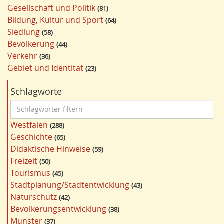
Gesellschaft und Politik
81
Bildung, Kultur und Sport
64
Siedlung
58
Bevölkerung
44
Verkehr
36
Gebiet und Identität
23
Schlagworte
S
c
Westfalen
288
h
Geschichte
65
l
Didaktische Hinweise
59
a
Freizeit
50
g
Tourismus
45
w
Stadtplanung/Stadtentwicklung
43
ö
Naturschutz
42
r
Bevölkerungsentwicklung
38
t
Münster
37