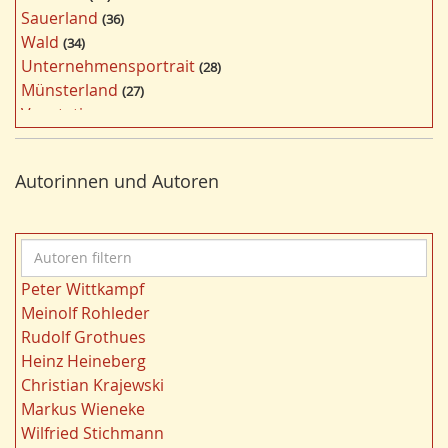
e
Sauerland
36
r
Wald
34
f
Unternehmensportrait
28
i
Münsterland
27
l
Vegetation
26
t
Nordrhein-Westfalen
25
e
Bergbau
24
r
Autorinnen und Autoren
Bildung
24
n
Landwirtschaft
23
Kultur
22
A
Kulturlandschaft
21
u
Wohnen
21
Peter Wittkampf
t
Gewässer
21
Meinolf Rohleder
o
Migration/Wanderung
20
Rudolf Grothues
r
Strukturwandel
20
Heinz Heineberg
e
Städtebau
20
Christian Krajewski
n
Wahl
20
Markus Wieneke
f
Ländliche Entwicklung
20
Wilfried Stichmann
i