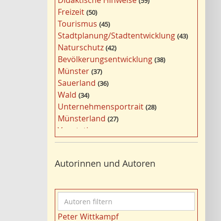
Didaktische Hinweise
59
a
Freizeit
50
g
Tourismus
45
w
Stadtplanung/Stadtentwicklung
43
ö
Naturschutz
42
r
Bevölkerungsentwicklung
38
t
Münster
37
e
Sauerland
36
r
Wald
34
f
Unternehmensportrait
28
i
Münsterland
27
l
Vegetation
26
t
Nordrhein-Westfalen
25
e
Bildung
24
r
Autorinnen und Autoren
Bergbau
24
n
Landwirtschaft
23
Kultur
22
A
Gewässer
21
u
Kulturlandschaft
21
Peter Wittkampf