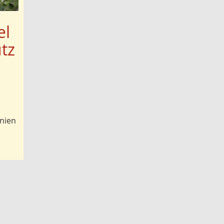
el
tz
onien