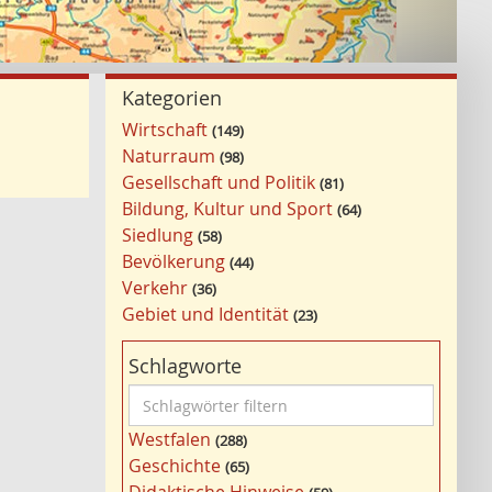
Kategorien
Wirtschaft
149
Naturraum
98
Gesellschaft und Politik
81
Bildung, Kultur und Sport
64
Siedlung
58
Bevölkerung
44
Verkehr
36
Gebiet und Identität
23
Schlagworte
S
c
Westfalen
288
h
Geschichte
65
l