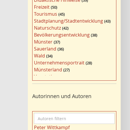
Didaktische Hinweise
59
a
Freizeit
50
g
Tourismus
45
w
Stadtplanung/Stadtentwicklung
43
ö
Naturschutz
42
r
Bevölkerungsentwicklung
38
t
Münster
37
e
Sauerland
36
r
Wald
34
f
Unternehmensportrait
28
i
Münsterland
27
l
Vegetation
26
t
Nordrhein-Westfalen
25
e
Bergbau
24
r
Autorinnen und Autoren
Bildung
24
n
Landwirtschaft
23
Kultur
22
A
Kulturlandschaft
21
u
Wohnen
21
Peter Wittkampf