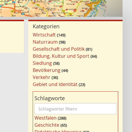
Kategorien
Wirtschaft
149
Naturraum
98
Gesellschaft und Politik
81
Bildung, Kultur und Sport
64
Siedlung
58
Bevölkerung
44
Verkehr
36
Gebiet und Identität
23
Schlagworte
S
c
Westfalen
288
h
Geschichte
65
l