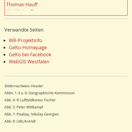
Dortmund
18
Thomas Hauff
Fauna
17
Karl-Heinz Otto
Energie/Energiewirtschaft
17
Carola Bischoff
Hydrogeologie
16
Hans Friedrich Gorki
Verwandte Seiten
Ausländer
16
Jürgen Lethmate
Klima/Klimawandel
16
Rudolf Bergmann
WR-Projektinfo
Einzelhandel
15
Hans-Werner Wehling
GeKo-Homepage
Schienenverkehr
15
Klaus Temlitz
GeKo bei Facebook
LEADER
15
Stefan Harnischmacher
WebGIS Westfalen
Religion
15
Manfred Nolting
Wandern
14
Julius Werner
Dorfentwicklung
14
Till Kasielke
Bildernachweis-Header
Umweltverschmutzung
14
Kreft-Kettermann
Abbn. 1-3 u. 6: Geographische Kommission
Ostwestfalen
14
Gerhard Henkel
Abb. 4: © Luftbildkontor Fischer
Siegerland
13
Friedrich Schulte-Derne
Abb. 5: Peter Wittkampf
Radfahren/Radverkehr
12
Ann-Kathrin Kusch
Abb. 7: Pixabay, Nikolay Georgiev
Unterwelten
12
Karl Heinz Maurmann
Abb. 8: LWL/Arendt
Schule
12
Stefan Prott
Sport
11
Rolf Lindemann