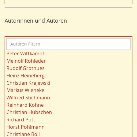
26
t
Nordrhein-Westfalen
25
e
Bergbau
24
r
Autorinnen und Autoren
Bildung
24
n
Landwirtschaft
23
Kultur
22
A
Kulturlandschaft
21
u
Wohnen
21
Peter Wittkampf
t
Gewässer
21
Meinolf Rohleder
o
Ruhrgebiet
20
Rudolf Grothues
r
Migration/Wanderung
20
Heinz Heineberg
e
Strukturwandel
20
Christian Krajewski
n
Städtebau
20
Markus Wieneke
f
Wahl
20
Wilfried Stichmann
i
Ländliche Entwicklung
20
Reinhard Köhne
l
Landschaft
19
Christian Hübschen
t
Siedlung/Siedlungsgeschichte
19
Richard Pott
e
Demographischer Wandel
19
Horst Pohlmann
r
Geologie
19
Christiane Boll
n