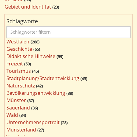
Gebiet und Identität
23
Schlagworte
S
c
Westfalen
288
h
Geschichte
65
l
Didaktische Hinweise
59
a
Freizeit
50
g
Tourismus
45
w
Stadtplanung/Stadtentwicklung
43
ö
Naturschutz
42
r
Bevölkerungsentwicklung
38
t
Münster
37
e
Sauerland
36
r
Wald
34
f
Unternehmensportrait
28
i
Münsterland
27
l
Vegetation