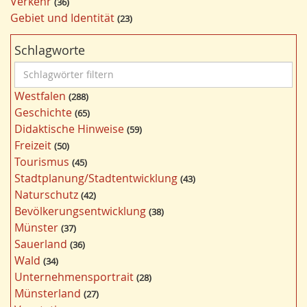
Verkehr
36
Gebiet und Identität
23
Schlagworte
S
c
Westfalen
288
h
Geschichte
65
l
Didaktische Hinweise
59
a
Freizeit
50
g
Tourismus
45
w
Stadtplanung/Stadtentwicklung
43
ö
Naturschutz
42
r
Bevölkerungsentwicklung
38
t
Münster
37
e
Sauerland
36
r
Wald
34
f
Unternehmensportrait
28
i
Münsterland
27
l