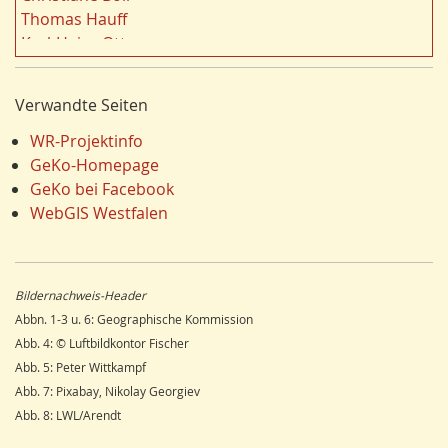
n
Dortmund
18
Thomas Hauff
Energie/Energiewirtschaft
17
Karl-Heinz Otto
Fauna
17
Carola Bischoff
Ausländer
16
Hans Friedrich Gorki
Verwandte Seiten
Klima/Klimawandel
16
Jürgen Lethmate
Hydrogeologie
16
Rudolf Bergmann
WR-Projektinfo
LEADER
15
Hans-Werner Wehling
GeKo-Homepage
Religion
15
Klaus Temlitz
GeKo bei Facebook
Einzelhandel
15
Stefan Harnischmacher
WebGIS Westfalen
Schienenverkehr
15
Manfred Nolting
Wandern
14
Julius Werner
Dorfentwicklung
14
Till Kasielke
Bildernachweis-Header
Umweltverschmutzung
14
Kreft-Kettermann
Abbn. 1-3 u. 6: Geographische Kommission
Ostwestfalen
14
Gerhard Henkel
Abb. 4: © Luftbildkontor Fischer
Siegerland
13
Friedrich Schulte-Derne
Abb. 5: Peter Wittkampf
Radfahren/Radverkehr
12
Ann-Kathrin Kusch
Abb. 7: Pixabay, Nikolay Georgiev
Unterwelten
12
Karl Heinz Maurmann
Abb. 8: LWL/Arendt
Schule
12
Stefan Prott
Gesundheitswesen
11