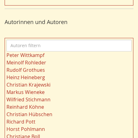
Vegetation
26
t
Nordrhein-Westfalen
25
e
Bildung
24
r
Autorinnen und Autoren
Bergbau
24
n
Landwirtschaft
23
Kultur
22
A
Kulturlandschaft
21
u
Wohnen
21
Peter Wittkampf
t
Gewässer
21
Meinolf Rohleder
o
Städtebau
20
Rudolf Grothues
r
Wahl
20
Heinz Heineberg
e
Ländliche Entwicklung
20
Christian Krajewski
n
Ruhrgebiet
20
Markus Wieneke
f
Migration/Wanderung
20
Wilfried Stichmann
i
Strukturwandel
20
Reinhard Köhne
l
Landschaft
19
Christian Hübschen
t
Siedlung/Siedlungsgeschichte
19
Richard Pott
e
Demographischer Wandel
19
Horst Pohlmann
r
Geologie
19
Christiane Boll