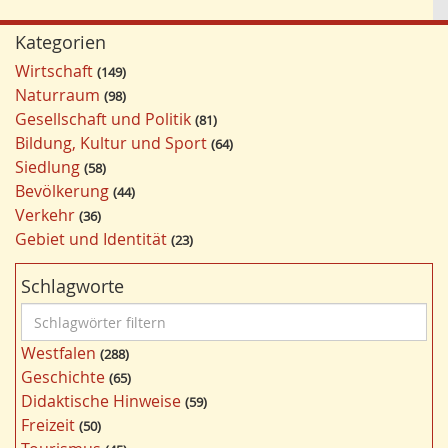
Kategorien
Wirtschaft
149
Naturraum
98
Gesellschaft und Politik
81
Bildung, Kultur und Sport
64
Siedlung
58
Bevölkerung
44
Verkehr
36
Gebiet und Identität
23
Schlagworte
S
c
Westfalen
288
h
Geschichte
65
l
Didaktische Hinweise
59
a
Freizeit
50
g