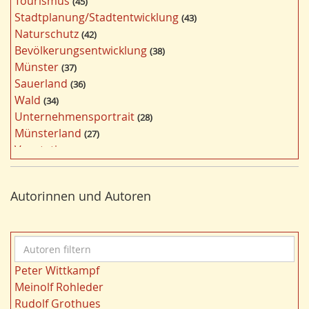
Tourismus
45
w
Stadtplanung/Stadtentwicklung
43
ö
Naturschutz
42
r
Bevölkerungsentwicklung
38
t
Münster
37
e
Sauerland
36
r
Wald
34
f
Unternehmensportrait
28
i
Münsterland
27
l
Vegetation
26
t
Nordrhein-Westfalen
25
e
Bildung
24
r
Autorinnen und Autoren
Bergbau
24
n
Landwirtschaft
23
Kultur
22
A
Kulturlandschaft
21
u
Wohnen
21
Peter Wittkampf
t
Gewässer
21
Meinolf Rohleder
o
Städtebau
20
Rudolf Grothues