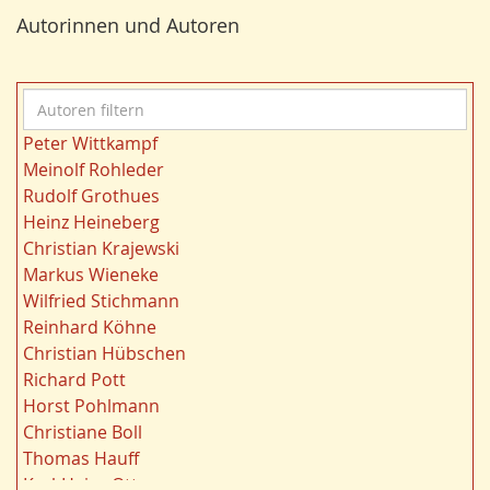
Bergbau
24
r
Autorinnen und Autoren
Bildung
24
n
Landwirtschaft
23
Kultur
22
A
Gewässer
21
u
Kulturlandschaft
21
Peter Wittkampf
t
Wohnen
21
Meinolf Rohleder
o
Ruhrgebiet
20
Rudolf Grothues
r
Migration/Wanderung
20
Heinz Heineberg
e
Strukturwandel
20
Christian Krajewski
n
Wahl
20
Markus Wieneke
f
Städtebau
20
Wilfried Stichmann
i
Ländliche Entwicklung
20
Reinhard Köhne
l
Siedlung/Siedlungsgeschichte
19
Christian Hübschen
t
Demographischer Wandel
19
Richard Pott
e
Geologie
19
Horst Pohlmann
r
Landschaft
19
Christiane Boll
n
Dortmund
18
Thomas Hauff
Fauna
17
Karl-Heinz Otto