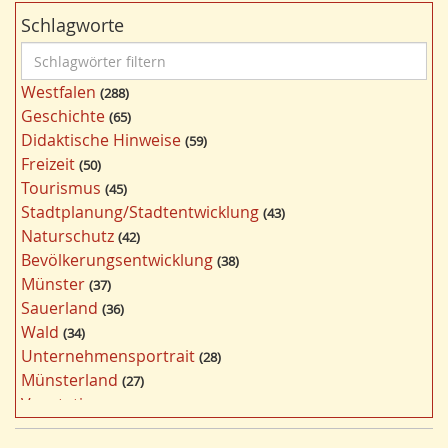
Schlagworte
S
c
Westfalen
288
h
Geschichte
65
l
Didaktische Hinweise
59
a
Freizeit
50
g
Tourismus
45
w
Stadtplanung/Stadtentwicklung
43
ö
Naturschutz
42
r
Bevölkerungsentwicklung
38
t
Münster
37
e
Sauerland
36
r
Wald
34
f
Unternehmensportrait
28
i
Münsterland
27
l
Vegetation
26
t
Nordrhein-Westfalen
25
e