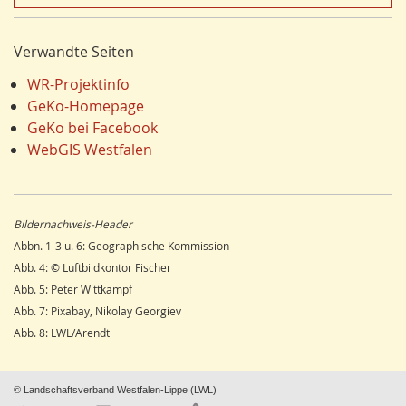
Energie/Energiewirtschaft
17
Carola Bischoff
Klima/Klimawandel
16
Hans Friedrich Gorki
Verwandte Seiten
Hydrogeologie
16
Jürgen Lethmate
Ausländer
16
Rudolf Bergmann
WR-Projektinfo
Schienenverkehr
15
Hans-Werner Wehling
GeKo-Homepage
Einzelhandel
15
Klaus Temlitz
GeKo bei Facebook
LEADER
15
Stefan Harnischmacher
WebGIS Westfalen
Religion
15
Manfred Nolting
Umweltverschmutzung
14
Julius Werner
Ostwestfalen
14
Till Kasielke
Bildernachweis-Header
Wandern
14
Kreft-Kettermann
Abbn. 1-3 u. 6: Geographische Kommission
Dorfentwicklung
14
Gerhard Henkel
Abb. 4: © Luftbildkontor Fischer
Siegerland
13
Friedrich Schulte-Derne
Abb. 5: Peter Wittkampf
Radfahren/Radverkehr
12
Ann-Kathrin Kusch
Abb. 7: Pixabay, Nikolay Georgiev
Unterwelten
12
Karl Heinz Maurmann
Abb. 8: LWL/Arendt
Schule
12
Stefan Prott
Regenerative Energie
11
Rolf Lindemann
Sport
11
Viona Dropmann
© Landschaftsverband Westfalen-Lippe (LWL)
Stadtmarketing
11