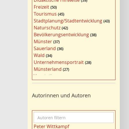
Didaktische Hinweise
59
a
Freizeit
50
g
Tourismus
45
w
Stadtplanung/Stadtentwicklung
43
ö
Naturschutz
42
r
Bevölkerungsentwicklung
38
t
Münster
37
e
Sauerland
36
r
Wald
34
f
Unternehmensportrait
28
i
Münsterland
27
l
Vegetation
26
t
Nordrhein-Westfalen
25
e
Bildung
24
r
Autorinnen und Autoren
Bergbau
24
n
Landwirtschaft
23
Kultur
22
A
Kulturlandschaft
21
u
Wohnen
21
Peter Wittkampf