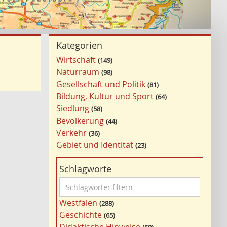
Kategorien
Wirtschaft
149
Naturraum
98
Gesellschaft und Politik
81
Bildung, Kultur und Sport
64
Siedlung
58
Bevölkerung
44
Verkehr
36
Gebiet und Identität
23
Schlagworte
S
c
Westfalen
288
h
Geschichte
65
l