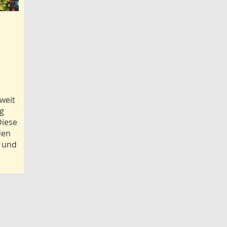
weit
ng
Diese
den
e und