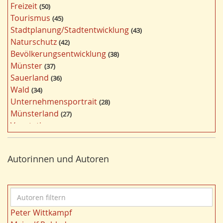
Freizeit
50
g
Tourismus
45
w
Stadtplanung/Stadtentwicklung
43
ö
Naturschutz
42
r
Bevölkerungsentwicklung
38
t
Münster
37
e
Sauerland
36
r
Wald
34
f
Unternehmensportrait
28
i
Münsterland
27
l
Vegetation
26
t
Nordrhein-Westfalen
25
e
Bildung
24
r
Autorinnen und Autoren
Bergbau
24
n
Landwirtschaft
23
Kultur
22
A
Kulturlandschaft
21
u
Wohnen
21
Peter Wittkampf
t
Gewässer
21