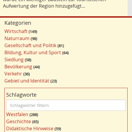
Aufwertung der Region hinzugefügt...
Kategorien
Wirtschaft
149
Naturraum
98
Gesellschaft und Politik
81
Bildung, Kultur und Sport
64
Siedlung
58
Bevölkerung
44
Verkehr
36
Gebiet und Identität
23
Schlagworte
S
c
Westfalen
288
h
Geschichte
65
l
Didaktische Hinweise
59
a