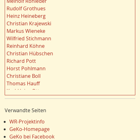
Meinolf Rohleder
o
Strukturwandel
20
Rudolf Grothues
r
Städtebau
20
Heinz Heineberg
e
Wahl
20
Christian Krajewski
n
Ländliche Entwicklung
20
Markus Wieneke
f
Ruhrgebiet
20
Wilfried Stichmann
i
Migration/Wanderung
20
Reinhard Köhne
l
Landschaft
19
Christian Hübschen
t
Siedlung/Siedlungsgeschichte
19
Richard Pott
e
Demographischer Wandel
19
Horst Pohlmann
r
Geologie
19
Christiane Boll
n
Dortmund
18
Thomas Hauff
Fauna
17
Karl-Heinz Otto
Energie/Energiewirtschaft
17
Carola Bischoff
Ausländer
16
Hans Friedrich Gorki
Verwandte Seiten
Klima/Klimawandel
16
Jürgen Lethmate
Hydrogeologie
16
Rudolf Bergmann
WR-Projektinfo
LEADER
15
Hans-Werner Wehling
GeKo-Homepage
Religion
15
Klaus Temlitz
GeKo bei Facebook