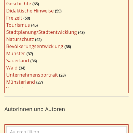
Geschichte
65
l
Didaktische Hinweise
59
a
Freizeit
50
g
Tourismus
45
w
Stadtplanung/Stadtentwicklung
43
ö
Naturschutz
42
r
Bevölkerungsentwicklung
38
t
Münster
37
e
Sauerland
36
r
Wald
34
f
Unternehmensportrait
28
i
Münsterland
27
l
Vegetation
26
t
Nordrhein-Westfalen
25
e
Bergbau
24
r
Autorinnen und Autoren
Bildung
24
n
Landwirtschaft
23
Kultur
22
A
Kulturlandschaft
21