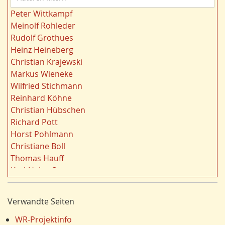
u
Wohnen
21
Peter Wittkampf
t
Gewässer
21
Meinolf Rohleder
o
Migration/Wanderung
20
Rudolf Grothues
r
Strukturwandel
20
Heinz Heineberg
e
Städtebau
20
Christian Krajewski
n
Wahl
20
Markus Wieneke
f
Ländliche Entwicklung
20
Wilfried Stichmann
i
Ruhrgebiet
20
Reinhard Köhne
l
Landschaft
19
Christian Hübschen
t
Siedlung/Siedlungsgeschichte
19
Richard Pott
e
Demographischer Wandel
19
Horst Pohlmann
r
Geologie
19
Christiane Boll
n
Dortmund
18
Thomas Hauff
Fauna
17
Karl-Heinz Otto
Energie/Energiewirtschaft
17
Carola Bischoff
Ausländer
16
Hans Friedrich Gorki
Verwandte Seiten
Klima/Klimawandel
16
Jürgen Lethmate
Hydrogeologie
16
Rudolf Bergmann
WR-Projektinfo