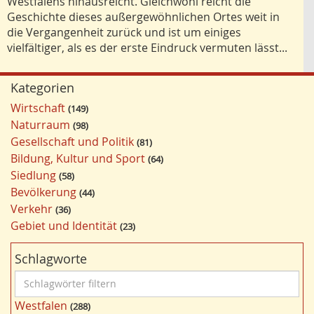
Westfalens hinausreicht. Gleichwohl reicht die
Geschichte dieses außergewöhnlichen Ortes weit in
die Vergangenheit zurück und ist um einiges
vielfältiger, als es der erste Eindruck vermuten lässt...
Kategorien
Wirtschaft
149
Naturraum
98
Gesellschaft und Politik
81
Bildung, Kultur und Sport
64
Siedlung
58
Bevölkerung
44
Verkehr
36
Gebiet und Identität
23
Schlagworte
S
c
Westfalen
288
h