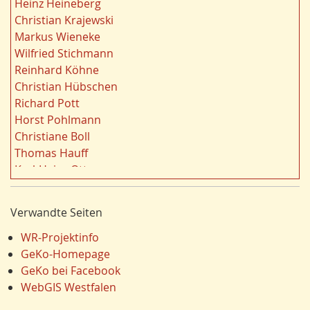
Heinz Heineberg
e
Strukturwandel
20
Christian Krajewski
n
Städtebau
20
Markus Wieneke
f
Wahl
20
Wilfried Stichmann
i
Ländliche Entwicklung
20
Reinhard Köhne
l
Landschaft
19
Christian Hübschen
t
Siedlung/Siedlungsgeschichte
19
Richard Pott
e
Demographischer Wandel
19
Horst Pohlmann
r
Geologie
19
Christiane Boll
n
Dortmund
18
Thomas Hauff
Fauna
17
Karl-Heinz Otto
Energie/Energiewirtschaft
17
Carola Bischoff
Hydrogeologie
16
Hans Friedrich Gorki
Verwandte Seiten
Ausländer
16
Jürgen Lethmate
Klima/Klimawandel
16
Rudolf Bergmann
WR-Projektinfo
Einzelhandel
15
Hans-Werner Wehling
GeKo-Homepage
Schienenverkehr
15
Klaus Temlitz
GeKo bei Facebook
LEADER
15
Stefan Harnischmacher
WebGIS Westfalen
Religion
15
Manfred Nolting