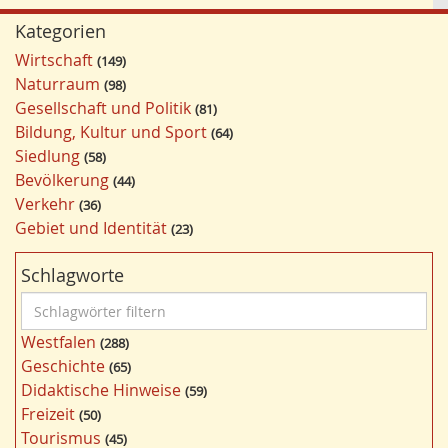
Kategorien
Wirtschaft
149
Naturraum
98
Gesellschaft und Politik
81
Bildung, Kultur und Sport
64
Siedlung
58
Bevölkerung
44
Verkehr
36
Gebiet und Identität
23
Schlagworte
S
c
Westfalen
288
h
Geschichte
65
l
Didaktische Hinweise
59
a
Freizeit
50
g
Tourismus
45
w