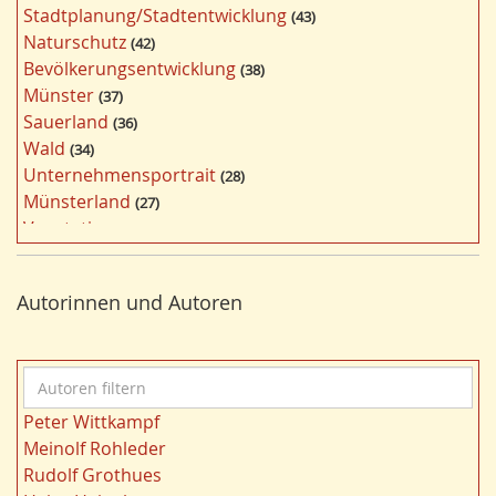
Stadtplanung/Stadtentwicklung
43
ö
Naturschutz
42
r
Bevölkerungsentwicklung
38
t
Münster
37
e
Sauerland
36
r
Wald
34
f
Unternehmensportrait
28
i
Münsterland
27
l
Vegetation
26
t
Nordrhein-Westfalen
25
e
Bergbau
24
r
Autorinnen und Autoren
Bildung
24
n
Landwirtschaft
23
Kultur
22
A
Kulturlandschaft
21
u
Wohnen
21
Peter Wittkampf
t
Gewässer
21
Meinolf Rohleder
o
Ruhrgebiet
20
Rudolf Grothues
r
Migration/Wanderung
20