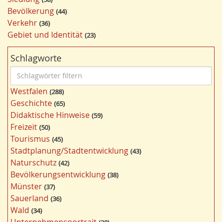
Bevölkerung
44
Verkehr
36
Gebiet und Identität
23
Schlagworte
S
c
Westfalen
288
h
Geschichte
65
l
Didaktische Hinweise
59
a
Freizeit
50
g
Tourismus
45
w
Stadtplanung/Stadtentwicklung
43
ö
Naturschutz
42
r
Bevölkerungsentwicklung
38
t
Münster
37
e
Sauerland
36
r
Wald
34
f
Unternehmensportrait