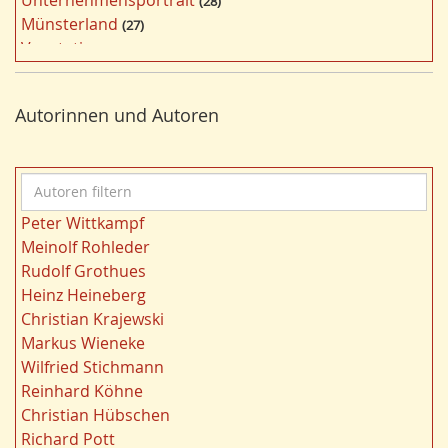
28
i
Münsterland
27
l
Vegetation
26
t
Nordrhein-Westfalen
25
e
Bergbau
24
r
Autorinnen und Autoren
Bildung
24
n
Landwirtschaft
23
Kultur
22
A
Kulturlandschaft
21
u
Wohnen
21
Peter Wittkampf
t
Gewässer
21
Meinolf Rohleder
o
Ruhrgebiet
20
Rudolf Grothues
r
Migration/Wanderung
20
Heinz Heineberg
e
Strukturwandel
20
Christian Krajewski
n
Städtebau
20
Markus Wieneke
f
Wahl
20
Wilfried Stichmann
i
Ländliche Entwicklung
20
Reinhard Köhne
l
Demographischer Wandel
19
Christian Hübschen
t
Geologie
19
Richard Pott
e