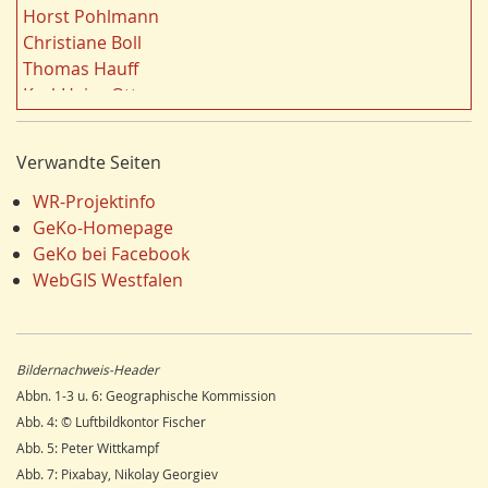
Landschaft
19
Horst Pohlmann
r
Siedlung/Siedlungsgeschichte
19
Christiane Boll
n
Dortmund
18
Thomas Hauff
Fauna
17
Karl-Heinz Otto
Energie/Energiewirtschaft
17
Carola Bischoff
Klima/Klimawandel
16
Hans Friedrich Gorki
Verwandte Seiten
Hydrogeologie
16
Jürgen Lethmate
Ausländer
16
Rudolf Bergmann
WR-Projektinfo
Einzelhandel
15
Hans-Werner Wehling
GeKo-Homepage
Schienenverkehr
15
Klaus Temlitz
GeKo bei Facebook
LEADER
15
Stefan Harnischmacher
WebGIS Westfalen
Religion
15
Manfred Nolting
Umweltverschmutzung
14
Julius Werner
Ostwestfalen
14
Till Kasielke
Bildernachweis-Header
Wandern
14
Kreft-Kettermann
Abbn. 1-3 u. 6: Geographische Kommission
Dorfentwicklung
14
Gerhard Henkel
Abb. 4: © Luftbildkontor Fischer
Siegerland
13
Friedrich Schulte-Derne
Abb. 5: Peter Wittkampf
Unterwelten
12
Ann-Kathrin Kusch
Abb. 7: Pixabay, Nikolay Georgiev
Schule
12
Karl Heinz Maurmann