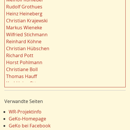
o
Ruhrgebiet
20
Rudolf Grothues
r
Migration/Wanderung
20
Heinz Heineberg
e
Strukturwandel
20
Christian Krajewski
n
Städtebau
20
Markus Wieneke
f
Wahl
20
Wilfried Stichmann
i
Ländliche Entwicklung
20
Reinhard Köhne
l
Landschaft
19
Christian Hübschen
t
Siedlung/Siedlungsgeschichte
19
Richard Pott
e
Demographischer Wandel
19
Horst Pohlmann
r
Geologie
19
Christiane Boll
n
Dortmund
18
Thomas Hauff
Fauna
17
Karl-Heinz Otto
Energie/Energiewirtschaft
17
Carola Bischoff
Hydrogeologie
16
Hans Friedrich Gorki
Verwandte Seiten
Ausländer
16
Jürgen Lethmate
Klima/Klimawandel
16
Rudolf Bergmann
WR-Projektinfo
Einzelhandel
15
Hans-Werner Wehling
GeKo-Homepage
Schienenverkehr
15
Klaus Temlitz
GeKo bei Facebook