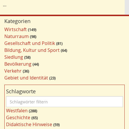
…
Kategorien
Wirtschaft
149
Naturraum
98
Gesellschaft und Politik
81
Bildung, Kultur und Sport
64
Siedlung
58
Bevölkerung
44
Verkehr
36
Gebiet und Identität
23
Schlagworte
S
c
Westfalen
288
h
Geschichte
65
l
Didaktische Hinweise
59
a