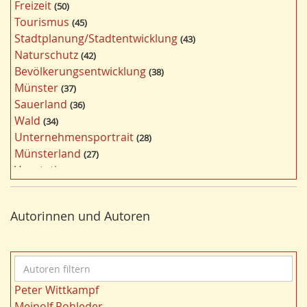
Freizeit
50
g
Tourismus
45
w
Stadtplanung/Stadtentwicklung
43
ö
Naturschutz
42
r
Bevölkerungsentwicklung
38
t
Münster
37
e
Sauerland
36
r
Wald
34
f
Unternehmensportrait
28
i
Münsterland
27
l
Vegetation
26
t
Nordrhein-Westfalen
25
e
Bergbau
24
r
Autorinnen und Autoren
Bildung
24
n
Landwirtschaft
23
Kultur
22
A
Kulturlandschaft
21
u
Wohnen
21
Peter Wittkampf
t
Gewässer
21
Meinolf Rohleder