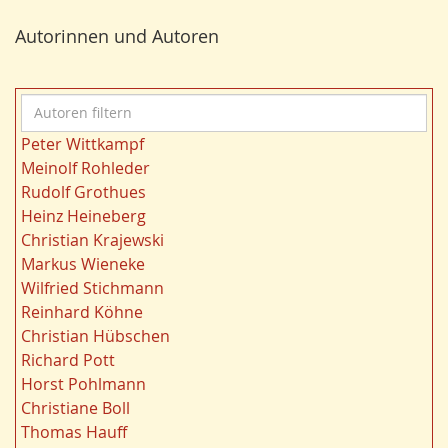
e
Bergbau
24
r
Autorinnen und Autoren
Bildung
24
n
Landwirtschaft
23
Kultur
22
A
Kulturlandschaft
21
u
Wohnen
21
Peter Wittkampf
t
Gewässer
21
Meinolf Rohleder
o
Ruhrgebiet
20
Rudolf Grothues
r
Migration/Wanderung
20
Heinz Heineberg
e
Strukturwandel
20
Christian Krajewski
n
Städtebau
20
Markus Wieneke
f
Wahl
20
Wilfried Stichmann
i
Ländliche Entwicklung
20
Reinhard Köhne
l
Landschaft
19
Christian Hübschen
t
Siedlung/Siedlungsgeschichte
19
Richard Pott
e
Demographischer Wandel
19
Horst Pohlmann
r
Geologie
19
Christiane Boll
n
Dortmund
18
Thomas Hauff