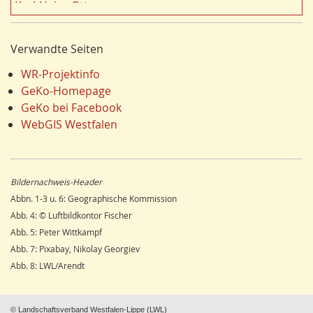
Fauna
17
Karl-Heinz Otto
Energie/Energiewirtschaft
17
Carola Bischoff
Hydrogeologie
16
Hans Friedrich Gorki
Verwandte Seiten
Ausländer
16
Jürgen Lethmate
Klima/Klimawandel
16
Rudolf Bergmann
WR-Projektinfo
Einzelhandel
15
Hans-Werner Wehling
GeKo-Homepage
Schienenverkehr
15
Klaus Temlitz
GeKo bei Facebook
LEADER
15
Stefan Harnischmacher
WebGIS Westfalen
Religion
15
Manfred Nolting
Wandern
14
Julius Werner
Dorfentwicklung
14
Till Kasielke
Bildernachweis-Header
Umweltverschmutzung
14
Kreft-Kettermann
Abbn. 1-3 u. 6: Geographische Kommission
Ostwestfalen
14
Gerhard Henkel
Abb. 4: © Luftbildkontor Fischer
Siegerland
13
Friedrich Schulte-Derne
Abb. 5: Peter Wittkampf
Radfahren/Radverkehr
12
Ann-Kathrin Kusch
Abb. 7: Pixabay, Nikolay Georgiev
Unterwelten
12
Karl Heinz Maurmann
Abb. 8: LWL/Arendt
Schule
12
Stefan Prott
Sport
11
Rolf Lindemann
Stadtmarketing
11
Viona Dropmann
© Landschaftsverband Westfalen-Lippe (LWL)