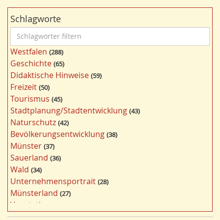
Schlagworte
S
c
Westfalen
288
h
Geschichte
65
l
Didaktische Hinweise
59
a
Freizeit
50
g
Tourismus
45
w
Stadtplanung/Stadtentwicklung
43
ö
Naturschutz
42
r
Bevölkerungsentwicklung
38
t
Münster
37
e
Sauerland
36
r
Wald
34
f
Unternehmensportrait
28
i
Münsterland
27
l
Vegetation
26
t
Nordrhein-Westfalen
25