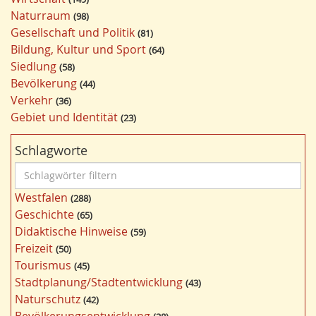
Naturraum
98
Gesellschaft und Politik
81
Bildung, Kultur und Sport
64
Siedlung
58
Bevölkerung
44
Verkehr
36
Gebiet und Identität
23
Schlagworte
S
c
Westfalen
288
h
Geschichte
65
l
Didaktische Hinweise
59
a
Freizeit
50
g
Tourismus
45
w
Stadtplanung/Stadtentwicklung
43
ö
Naturschutz
42
r
Bevölkerungsentwicklung