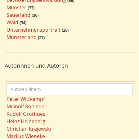
38
t
Münster
37
e
Sauerland
36
r
Wald
34
f
Unternehmensportrait
28
i
Münsterland
27
l
Vegetation
26
t
Nordrhein-Westfalen
25
e
Bildung
24
r
Autorinnen und Autoren
Bergbau
24
n
Landwirtschaft
23
Kultur
22
A
Kulturlandschaft
21
u
Wohnen
21
Peter Wittkampf
t
Gewässer
21
Meinolf Rohleder
o
Städtebau
20
Rudolf Grothues
r
Wahl
20
Heinz Heineberg
e
Ländliche Entwicklung
20
Christian Krajewski
n
Ruhrgebiet
20
Markus Wieneke
f