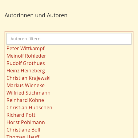
Nordrhein-Westfalen
25
e
Bergbau
24
r
Autorinnen und Autoren
Bildung
24
n
Landwirtschaft
23
Kultur
22
A
Gewässer
21
u
Kulturlandschaft
21
Peter Wittkampf
t
Wohnen
21
Meinolf Rohleder
o
Ruhrgebiet
20
Rudolf Grothues
r
Migration/Wanderung
20
Heinz Heineberg
e
Strukturwandel
20
Christian Krajewski
n
Wahl
20
Markus Wieneke
f
Städtebau
20
Wilfried Stichmann
i
Ländliche Entwicklung
20
Reinhard Köhne
l
Siedlung/Siedlungsgeschichte
19
Christian Hübschen
t
Demographischer Wandel
19
Richard Pott
e
Geologie
19
Horst Pohlmann
r
Landschaft
19
Christiane Boll
n
Dortmund
18
Thomas Hauff