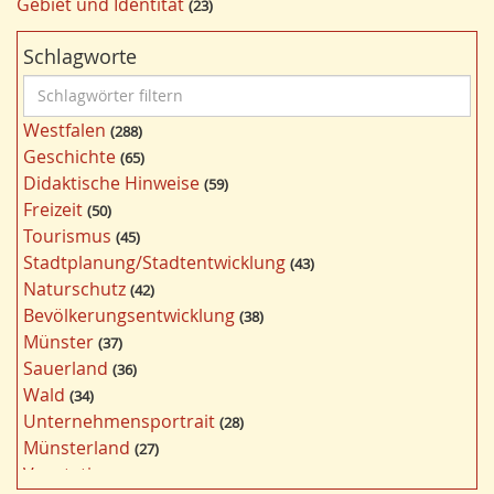
Gebiet und Identität
23
Schlagworte
S
c
Westfalen
288
h
Geschichte
65
l
Didaktische Hinweise
59
a
Freizeit
50
g
Tourismus
45
w
Stadtplanung/Stadtentwicklung
43
ö
Naturschutz
42
r
Bevölkerungsentwicklung
38
t
Münster
37
e
Sauerland
36
r
Wald
34
f
Unternehmensportrait
28
i
Münsterland
27
l
Vegetation
26
t