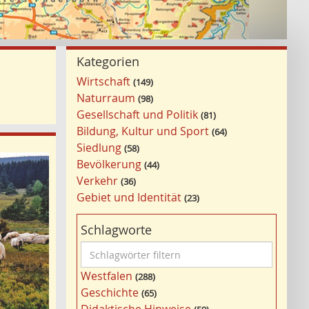
Kategorien
Wirtschaft
149
Naturraum
98
Gesellschaft und Politik
81
Bildung, Kultur und Sport
64
Siedlung
58
Bevölkerung
44
Verkehr
36
Gebiet und Identität
23
Schlagworte
S
c
Westfalen
288
h
Geschichte
65
l