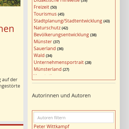
Didaktische Hinweise
59
a
Freizeit
50
g
Tourismus
45
w
Stadtplanung/Stadtentwicklung
43
ö
chen
Naturschutz
42
r
Bevölkerungsentwicklung
38
t
Münster
37
e
Sauerland
36
r
Wald
34
f
Unternehmensportrait
28
i
Münsterland
27
l
Vegetation
26
t
 auf der
Nordrhein-Westfalen
25
e
ngestörte
Bergbau
24
r
Autorinnen und Autoren
Bildung
24
n
Landwirtschaft
23
Kultur
22
A
Kulturlandschaft
21
u
Wohnen
21
Peter Wittkampf