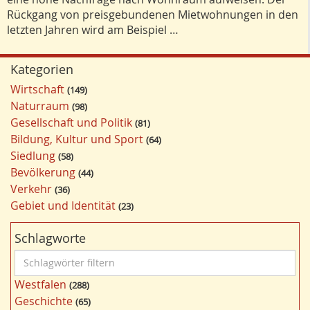
Rückgang von preisgebundenen Mietwohnungen in den
letzten Jahren wird am Beispiel …
Kategorien
Wirtschaft
149
Naturraum
98
Gesellschaft und Politik
81
Bildung, Kultur und Sport
64
Siedlung
58
Bevölkerung
44
Verkehr
36
Gebiet und Identität
23
Schlagworte
S
c
Westfalen
288
h
Geschichte
65
l