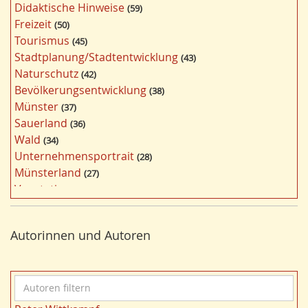
Didaktische Hinweise
59
a
Freizeit
50
g
Tourismus
45
w
Stadtplanung/Stadtentwicklung
43
ö
Naturschutz
42
r
Bevölkerungsentwicklung
38
t
Münster
37
e
Sauerland
36
r
Wald
34
f
Unternehmensportrait
28
i
Münsterland
27
l
Vegetation
26
t
Nordrhein-Westfalen
25
e
Bildung
24
r
Autorinnen und Autoren
Bergbau
24
n
Landwirtschaft
23
Kultur
22
A
Kulturlandschaft
21
u
Wohnen
21