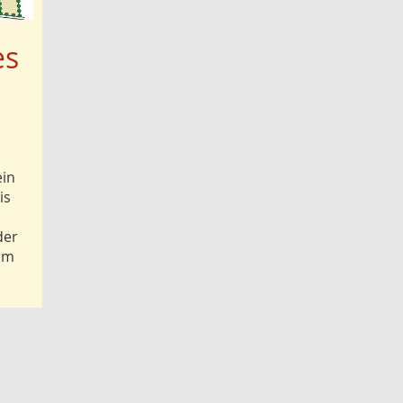
es
ein
is
der
orm