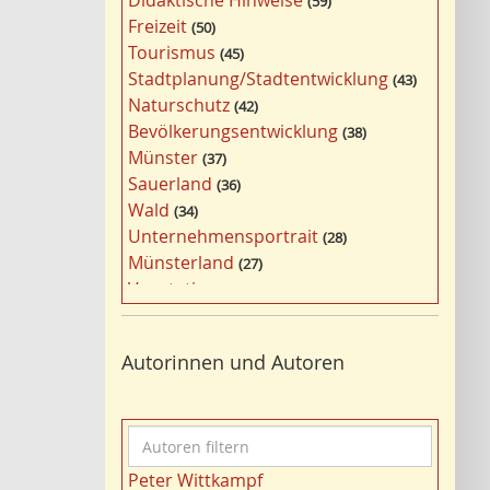
Didaktische Hinweise
59
a
Freizeit
50
g
Tourismus
45
w
Stadtplanung/Stadtentwicklung
43
ö
Naturschutz
42
r
Bevölkerungsentwicklung
38
t
Münster
37
e
Sauerland
36
r
Wald
34
f
Unternehmensportrait
28
i
Münsterland
27
l
Vegetation
26
t
Nordrhein-Westfalen
25
e
Bildung
24
r
Autorinnen und Autoren
Bergbau
24
n
Landwirtschaft
23
Kultur
22
A
Kulturlandschaft
21
u
Wohnen
21
Peter Wittkampf