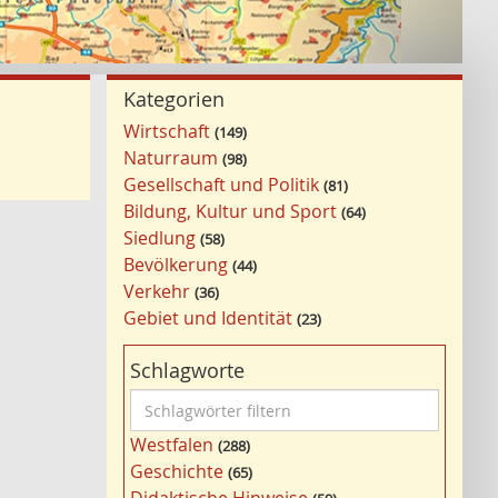
Kategorien
Wirtschaft
149
Naturraum
98
Gesellschaft und Politik
81
Bildung, Kultur und Sport
64
Siedlung
58
Bevölkerung
44
Verkehr
36
Gebiet und Identität
23
Schlagworte
S
c
Westfalen
288
h
Geschichte
65
l