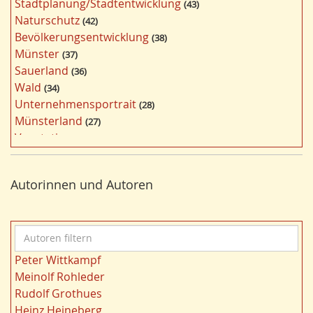
Stadtplanung/Stadtentwicklung
43
ö
Naturschutz
42
r
Bevölkerungsentwicklung
38
t
Münster
37
e
Sauerland
36
r
Wald
34
f
Unternehmensportrait
28
i
Münsterland
27
l
Vegetation
26
t
Nordrhein-Westfalen
25
e
Bergbau
24
r
Autorinnen und Autoren
Bildung
24
n
Landwirtschaft
23
Kultur
22
A
Kulturlandschaft
21
u
Wohnen
21
Peter Wittkampf
t
Gewässer
21
Meinolf Rohleder
o
Ruhrgebiet
20
Rudolf Grothues
r
Migration/Wanderung
20
Heinz Heineberg