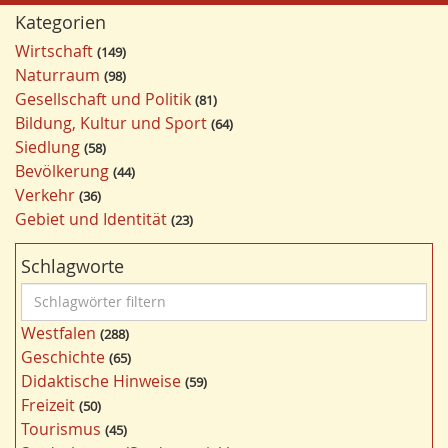
Kategorien
Wirtschaft
149
Naturraum
98
Gesellschaft und Politik
81
Bildung, Kultur und Sport
64
Siedlung
58
Bevölkerung
44
Verkehr
36
Gebiet und Identität
23
Schlagworte
S
c
Westfalen
288
h
Geschichte
65
l
Didaktische Hinweise
59
a
Freizeit
50
g
Tourismus
45
w