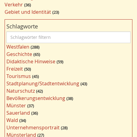
Verkehr
36
Gebiet und Identität
23
Schlagworte
S
c
Westfalen
288
h
Geschichte
65
l
Didaktische Hinweise
59
a
Freizeit
50
g
Tourismus
45
w
Stadtplanung/Stadtentwicklung
43
ö
Naturschutz
42
r
Bevölkerungsentwicklung
38
t
Münster
37
e
Sauerland
36
r
Wald
34
f
Unternehmensportrait
28
i
Münsterland
27