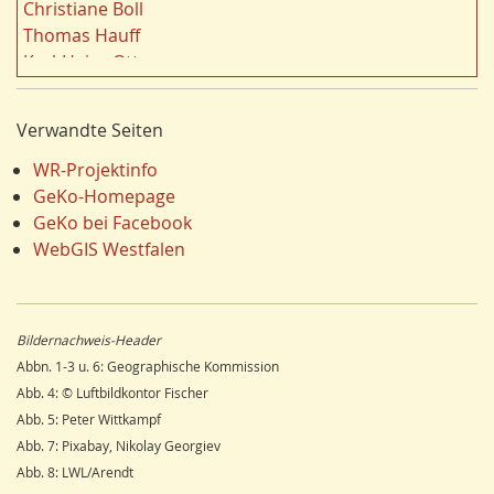
Landschaft
19
Christiane Boll
n
Dortmund
18
Thomas Hauff
Fauna
17
Karl-Heinz Otto
Energie/Energiewirtschaft
17
Carola Bischoff
Klima/Klimawandel
16
Hans Friedrich Gorki
Verwandte Seiten
Hydrogeologie
16
Jürgen Lethmate
Ausländer
16
Rudolf Bergmann
WR-Projektinfo
Einzelhandel
15
Hans-Werner Wehling
GeKo-Homepage
Schienenverkehr
15
Klaus Temlitz
GeKo bei Facebook
LEADER
15
Stefan Harnischmacher
WebGIS Westfalen
Religion
15
Manfred Nolting
Umweltverschmutzung
14
Julius Werner
Ostwestfalen
14
Till Kasielke
Bildernachweis-Header
Wandern
14
Kreft-Kettermann
Abbn. 1-3 u. 6: Geographische Kommission
Dorfentwicklung
14
Gerhard Henkel
Abb. 4: © Luftbildkontor Fischer
Siegerland
13
Friedrich Schulte-Derne
Abb. 5: Peter Wittkampf
Radfahren/Radverkehr
12
Ann-Kathrin Kusch
Abb. 7: Pixabay, Nikolay Georgiev
Unterwelten
12
Karl Heinz Maurmann
Abb. 8: LWL/Arendt
Schule
12
Stefan Prott