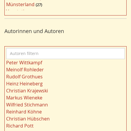
Münsterland
27
l
Vegetation
26
t
Nordrhein-Westfalen
25
e
Bergbau
24
r
Autorinnen und Autoren
Bildung
24
n
Landwirtschaft
23
Kultur
22
A
Gewässer
21
u
Kulturlandschaft
21
Peter Wittkampf
t
Wohnen
21
Meinolf Rohleder
o
Ruhrgebiet
20
Rudolf Grothues
r
Migration/Wanderung
20
Heinz Heineberg
e
Strukturwandel
20
Christian Krajewski
n
Städtebau
20
Markus Wieneke
f
Wahl
20
Wilfried Stichmann
i
Ländliche Entwicklung
20
Reinhard Köhne
l
Siedlung/Siedlungsgeschichte
19
Christian Hübschen
t
Demographischer Wandel
19
Richard Pott
e
Geologie
19