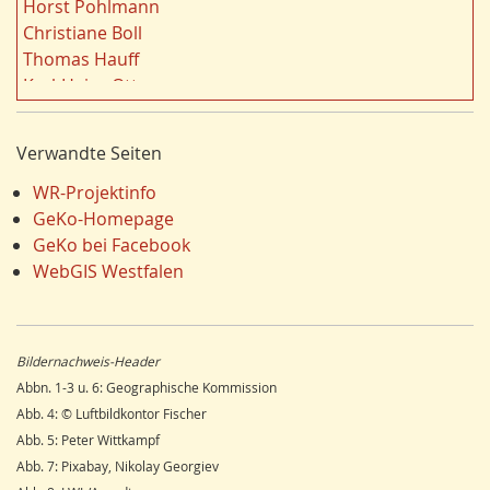
Horst Pohlmann
r
Landschaft
19
Christiane Boll
n
Dortmund
18
Thomas Hauff
Fauna
17
Karl-Heinz Otto
Energie/Energiewirtschaft
17
Carola Bischoff
Klima/Klimawandel
16
Hans Friedrich Gorki
Verwandte Seiten
Hydrogeologie
16
Jürgen Lethmate
Ausländer
16
Rudolf Bergmann
WR-Projektinfo
Einzelhandel
15
Hans-Werner Wehling
GeKo-Homepage
Schienenverkehr
15
Klaus Temlitz
GeKo bei Facebook
LEADER
15
Stefan Harnischmacher
WebGIS Westfalen
Religion
15
Manfred Nolting
Umweltverschmutzung
14
Julius Werner
Ostwestfalen
14
Till Kasielke
Bildernachweis-Header
Wandern
14
Kreft-Kettermann
Abbn. 1-3 u. 6: Geographische Kommission
Dorfentwicklung
14
Gerhard Henkel
Abb. 4: © Luftbildkontor Fischer
Siegerland
13
Friedrich Schulte-Derne
Abb. 5: Peter Wittkampf
Radfahren/Radverkehr
12
Ann-Kathrin Kusch
Abb. 7: Pixabay, Nikolay Georgiev
Unterwelten
12
Karl Heinz Maurmann