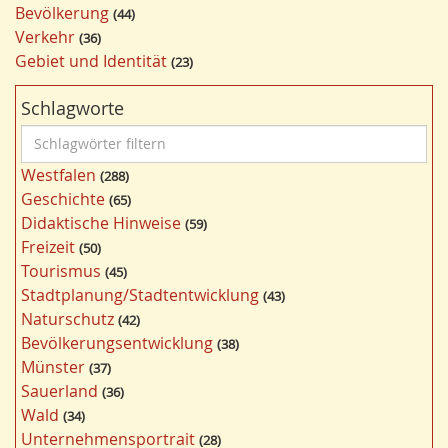
Bevölkerung
44
Verkehr
36
Gebiet und Identität
23
Schlagworte
S
c
Westfalen
288
h
Geschichte
65
l
Didaktische Hinweise
59
a
Freizeit
50
g
Tourismus
45
w
Stadtplanung/Stadtentwicklung
43
ö
Naturschutz
42
r
Bevölkerungsentwicklung
38
t
Münster
37
e
Sauerland
36
r
Wald
34
f
Unternehmensportrait
28
i