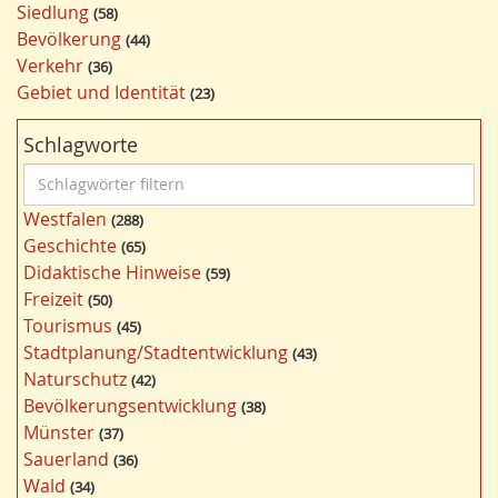
Siedlung
58
Bevölkerung
44
Verkehr
36
Gebiet und Identität
23
Schlagworte
S
c
Westfalen
288
h
Geschichte
65
l
Didaktische Hinweise
59
a
Freizeit
50
g
Tourismus
45
w
Stadtplanung/Stadtentwicklung
43
ö
Naturschutz
42
r
Bevölkerungsentwicklung
38
t
Münster
37
e
Sauerland
36
r
Wald
34
f