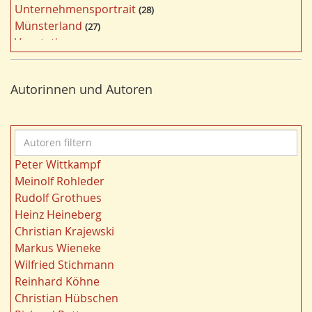
Unternehmensportrait
28
i
Münsterland
27
l
Vegetation
26
t
Nordrhein-Westfalen
25
e
Bildung
24
r
Autorinnen und Autoren
Bergbau
24
n
Landwirtschaft
23
Kultur
22
A
Gewässer
21
u
Kulturlandschaft
21
Peter Wittkampf
t
Wohnen
21
Meinolf Rohleder
o
Ländliche Entwicklung
20
Rudolf Grothues
r
Ruhrgebiet
20
Heinz Heineberg
e
Migration/Wanderung
20
Christian Krajewski
n
Strukturwandel
20
Markus Wieneke
f
Städtebau
20
Wilfried Stichmann
i
Wahl
20
Reinhard Köhne
l
Landschaft
19
Christian Hübschen
t
Siedlung/Siedlungsgeschichte
19