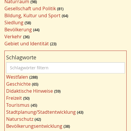
Naturraum
98
Gesellschaft und Politik
81
Bildung, Kultur und Sport
64
Siedlung
58
Bevölkerung
44
Verkehr
36
Gebiet und Identität
23
Schlagworte
S
c
Westfalen
288
h
Geschichte
65
l
Didaktische Hinweise
59
a
Freizeit
50
g
Tourismus
45
w
Stadtplanung/Stadtentwicklung
43
ö
Naturschutz
42
r
Bevölkerungsentwicklung
38
t