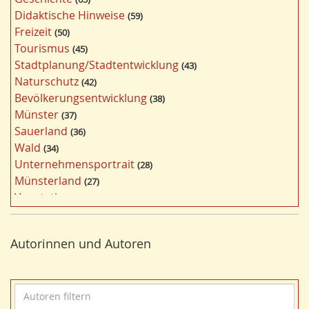
l
Didaktische Hinweise
59
a
Freizeit
50
g
Tourismus
45
w
Stadtplanung/Stadtentwicklung
43
ö
Naturschutz
42
r
Bevölkerungsentwicklung
38
t
Münster
37
e
Sauerland
36
r
Wald
34
f
Unternehmensportrait
28
i
Münsterland
27
l
Vegetation
26
t
Nordrhein-Westfalen
25
e
Bergbau
24
r
Autorinnen und Autoren
Bildung
24
n
Landwirtschaft
23
Kultur
22
A
Kulturlandschaft
21
u