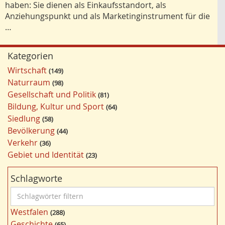
haben: Sie dienen als Einkaufsstandort, als
Anziehungspunkt und als Marketinginstrument für die
…
Kategorien
Wirtschaft
149
Naturraum
98
Gesellschaft und Politik
81
Bildung, Kultur und Sport
64
Siedlung
58
Bevölkerung
44
Verkehr
36
Gebiet und Identität
23
Schlagworte
S
c
Westfalen
288
h
Geschichte
65