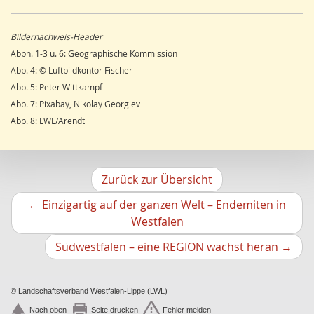
Wandern
14
Julius Werner
Dorfentwicklung
14
Till Kasielke
Bildernachweis-Header
Umweltverschmutzung
14
Kreft-Kettermann
Abbn. 1-3 u. 6: Geographische Kommission
Ostwestfalen
14
Gerhard Henkel
Abb. 4: © Luftbildkontor Fischer
Siegerland
13
Friedrich Schulte-Derne
Abb. 5: Peter Wittkampf
Radfahren/Radverkehr
12
Ann-Kathrin Kusch
Abb. 7: Pixabay, Nikolay Georgiev
Unterwelten
12
Karl Heinz Maurmann
Abb. 8: LWL/Arendt
Schule
12
Stefan Prott
Gesundheitswesen
11
Rolf Lindemann
Regenerative Energie
11
Viona Dropmann
Sport
11
Alexander Kunz
Zurück zur Übersicht
Stadtmarketing
11
Ludger Siemer
←
Einzigartig auf der ganzen Welt – Endemiten in
Wasserversorgung
11
Gerasimos Katsaros
Vorheriger
Westfalen
Garten
10
Frank Bröckling
Artikel
Boden
10
Nächs
Udo Woltering
Südwestfalen – eine REGION wächst heran
→
Mittelalter
10
Artikel
Herbert Liedtke
Forstwirtschaft
10
Andreas P. Redecker
Museum
© Landschaftsverband Westfalen-Lippe (LWL)
10
Simone Thiesing
Bochum
10
Nach oben
Seite drucken
Fehler melden