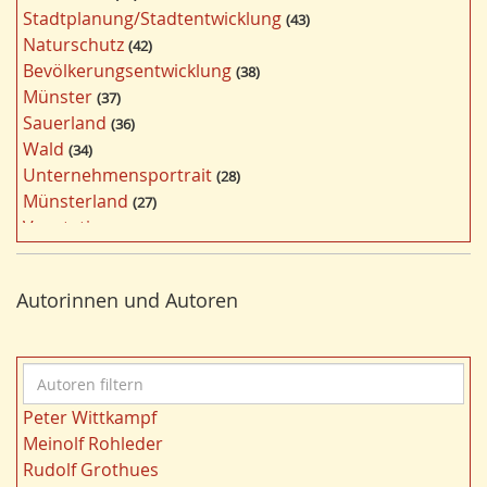
w
Stadtplanung/Stadtentwicklung
43
ö
Naturschutz
42
r
Bevölkerungsentwicklung
38
t
Münster
37
e
Sauerland
36
r
Wald
34
f
Unternehmensportrait
28
i
Münsterland
27
l
Vegetation
26
t
Nordrhein-Westfalen
25
e
Bildung
24
r
Autorinnen und Autoren
Bergbau
24
n
Landwirtschaft
23
Kultur
22
A
Kulturlandschaft
21
u
Wohnen
21
Peter Wittkampf
t
Gewässer
21
Meinolf Rohleder
o
Strukturwandel
20
Rudolf Grothues
r