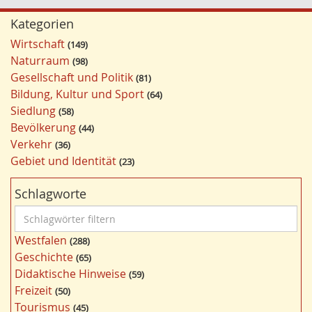
Kategorien
Wirtschaft
149
Naturraum
98
Gesellschaft und Politik
81
Bildung, Kultur und Sport
64
Siedlung
58
Bevölkerung
44
Verkehr
36
Gebiet und Identität
23
Schlagworte
S
c
Westfalen
288
h
Geschichte
65
l
Didaktische Hinweise
59
a
Freizeit
50
g
Tourismus
45