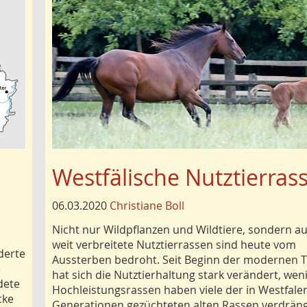
Westfälische Nutztierras
n
06.03.2020
Christiane Boll
Nicht nur Wildpflanzen und Wildtiere, sondern a
weit verbreitete Nutztierrassen sind heute vom
derte
Aussterben bedroht. Seit Beginn der modernen T
e
hat sich die Nutztierhaltung stark verändert, wen
dete
Hochleistungsrassen haben viele der in Westfale
cke
Generationen gezüchteten alten Rassen verdräng