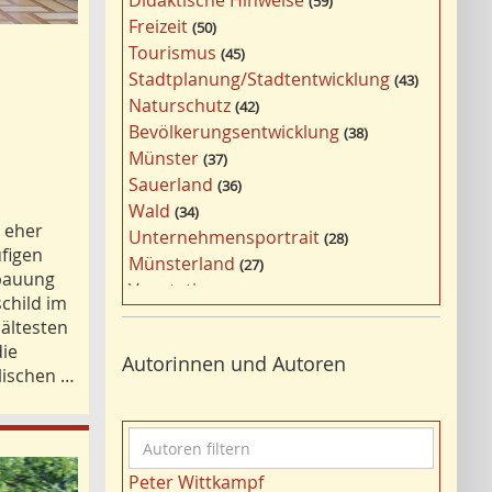
Didaktische Hinweise
59
a
Freizeit
50
g
Tourismus
45
w
Stadtplanung/Stadtentwicklung
43
ö
Naturschutz
42
r
Bevölkerungsentwicklung
38
t
Münster
37
e
Sauerland
36
r
Wald
34
f
h eher
Unternehmensportrait
28
i
ufigen
Münsterland
27
l
rbauung
Vegetation
26
t
child im
Nordrhein-Westfalen
25
e
ältesten
Bildung
24
die
r
Autorinnen und Autoren
Bergbau
24
lischen …
n
Landwirtschaft
23
Kultur
22
A
Kulturlandschaft
21
u
Wohnen
21
Peter Wittkampf