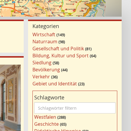
Kategorien
Wirtschaft
149
Naturraum
98
Gesellschaft und Politik
81
Bildung, Kultur und Sport
64
Siedlung
58
Bevölkerung
44
Verkehr
36
Gebiet und Identität
23
Schlagworte
S
c
Westfalen
288
h
Geschichte
65
l