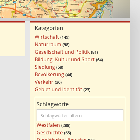
Kategorien
Wirtschaft
149
Naturraum
98
Gesellschaft und Politik
81
Bildung, Kultur und Sport
64
Siedlung
58
Bevölkerung
44
Verkehr
36
Gebiet und Identität
23
Schlagworte
S
c
Westfalen
288
h
Geschichte
65
l