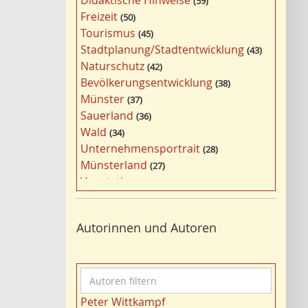
Didaktische Hinweise
59
a
Freizeit
50
g
Tourismus
45
w
Stadtplanung/Stadtentwicklung
43
ö
Naturschutz
42
r
Bevölkerungsentwicklung
38
t
Münster
37
e
Sauerland
36
r
Wald
34
f
Unternehmensportrait
28
i
Münsterland
27
l
Vegetation
26
t
Nordrhein-Westfalen
25
e
Bergbau
24
r
Autorinnen und Autoren
Bildung
24
n
Landwirtschaft
23
Kultur
22
A
Kulturlandschaft
21
u
Wohnen
21
Peter Wittkampf