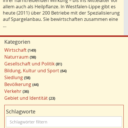
ihrer harntreibenden Wirkung – bis ins Mittelalter vor
allem auch als Heilpflanze. In Westfalen-Lippe gibt es
heute (2011) über 200 Betriebe mit der Spezialisierung
auf Spargelanbau. Sie bewirtschaften zusammen eine
…
Kategorien
Wirtschaft
149
Naturraum
98
Gesellschaft und Politik
81
Bildung, Kultur und Sport
64
Siedlung
58
Bevölkerung
44
Verkehr
36
Gebiet und Identität
23
Schlagworte
S
c