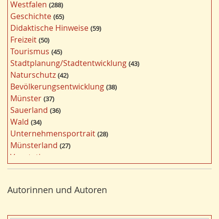
Westfalen
288
h
Geschichte
65
l
Didaktische Hinweise
59
a
Freizeit
50
g
Tourismus
45
w
Stadtplanung/Stadtentwicklung
43
ö
Naturschutz
42
r
Bevölkerungsentwicklung
38
t
Münster
37
e
Sauerland
36
r
Wald
34
f
Unternehmensportrait
28
i
Münsterland
27
l
Vegetation
26
t
Nordrhein-Westfalen
25
e
Bildung
24
r
Autorinnen und Autoren
Bergbau
24
n
Landwirtschaft
23
Kultur
22