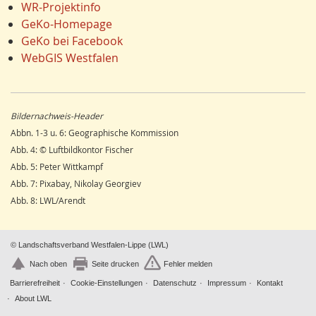
Hydrogeologie
16
Rudolf Bergmann
WR-Projektinfo
LEADER
15
Hans-Werner Wehling
GeKo-Homepage
Religion
15
Klaus Temlitz
GeKo bei Facebook
Einzelhandel
15
Stefan Harnischmacher
WebGIS Westfalen
Schienenverkehr
15
Manfred Nolting
Wandern
14
Julius Werner
Dorfentwicklung
14
Till Kasielke
Bildernachweis-Header
Umweltverschmutzung
14
Kreft-Kettermann
Abbn. 1-3 u. 6: Geographische Kommission
Ostwestfalen
14
Gerhard Henkel
Abb. 4: © Luftbildkontor Fischer
Siegerland
13
Friedrich Schulte-Derne
Abb. 5: Peter Wittkampf
Radfahren/Radverkehr
12
Ann-Kathrin Kusch
Abb. 7: Pixabay, Nikolay Georgiev
Unterwelten
12
Karl Heinz Maurmann
Abb. 8: LWL/Arendt
Schule
12
Stefan Prott
Gesundheitswesen
11
Rolf Lindemann
Regenerative Energie
11
Viona Dropmann
© Landschaftsverband Westfalen-Lippe (LWL)
Sport
11
Alexander Kunz
Nach oben
Seite drucken
Fehler melden
Stadtmarketing
11
Ludger Siemer
Barrierefreiheit
Cookie-Einstellungen
Datenschutz
Impressum
Kontakt
Wasserversorgung
11
Gerasimos Katsaros
About LWL
Garten
10
Frank Bröckling