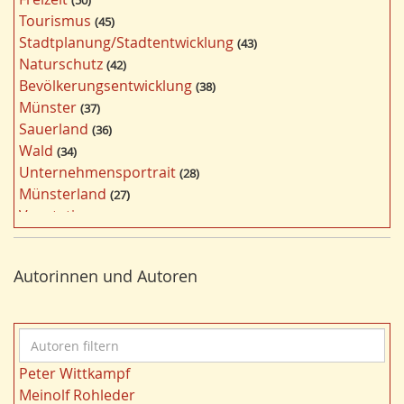
50
g
Tourismus
45
w
Stadtplanung/Stadtentwicklung
43
ö
Naturschutz
42
r
Bevölkerungsentwicklung
38
t
Münster
37
e
Sauerland
36
r
Wald
34
f
Unternehmensportrait
28
i
Münsterland
27
l
Vegetation
26
t
Nordrhein-Westfalen
25
e
Bergbau
24
r
Autorinnen und Autoren
Bildung
24
n
Landwirtschaft
23
Kultur
22
A
Kulturlandschaft
21
u
Wohnen
21
Peter Wittkampf
t
Gewässer
21
Meinolf Rohleder
o