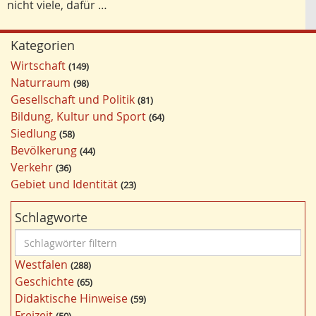
nicht viele, dafür …
Kategorien
Wirtschaft
149
Naturraum
98
Gesellschaft und Politik
81
Bildung, Kultur und Sport
64
Siedlung
58
Bevölkerung
44
Verkehr
36
Gebiet und Identität
23
Schlagworte
S
c
Westfalen
288
h
Geschichte
65
l
Didaktische Hinweise
59
a
Freizeit