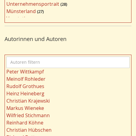
Unternehmensportrait
28
i
Münsterland
27
l
Vegetation
26
t
Nordrhein-Westfalen
25
e
Bildung
24
r
Autorinnen und Autoren
Bergbau
24
n
Landwirtschaft
23
Kultur
22
A
Kulturlandschaft
21
u
Wohnen
21
Peter Wittkampf
t
Gewässer
21
Meinolf Rohleder
o
Strukturwandel
20
Rudolf Grothues
r
Städtebau
20
Heinz Heineberg
e
Wahl
20
Christian Krajewski
n
Ländliche Entwicklung
20
Markus Wieneke
f
Ruhrgebiet
20
Wilfried Stichmann
i
Migration/Wanderung
20
Reinhard Köhne
l
Landschaft
19
Christian Hübschen
t
Siedlung/Siedlungsgeschichte
19