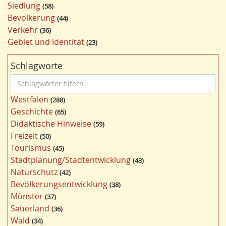
Siedlung
58
Bevölkerung
44
Verkehr
36
Gebiet und Identität
23
Schlagworte
S
c
Westfalen
288
h
Geschichte
65
l
Didaktische Hinweise
59
a
Freizeit
50
g
Tourismus
45
w
Stadtplanung/Stadtentwicklung
43
ö
Naturschutz
42
r
Bevölkerungsentwicklung
38
t
Münster
37
e
Sauerland
36
r
Wald
34
f