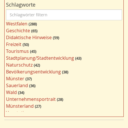
Schlagworte
S
c
Westfalen
288
h
Geschichte
65
l
Didaktische Hinweise
59
a
Freizeit
50
g
Tourismus
45
w
Stadtplanung/Stadtentwicklung
43
ö
Naturschutz
42
r
Bevölkerungsentwicklung
38
t
Münster
37
e
Sauerland
36
r
Wald
34
f
Unternehmensportrait
28
i
Münsterland
27
l
Vegetation
26
t
Nordrhein-Westfalen
25
e
Bildung
24