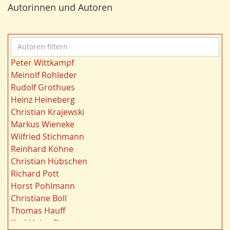
r
Autorinnen und Autoren
Bergbau
24
n
Landwirtschaft
23
Kultur
22
A
Kulturlandschaft
21
u
Wohnen
21
Peter Wittkampf
t
Gewässer
21
Meinolf Rohleder
o
Strukturwandel
20
Rudolf Grothues
r
Städtebau
20
Heinz Heineberg
e
Wahl
20
Christian Krajewski
n
Ländliche Entwicklung
20
Markus Wieneke
f
Ruhrgebiet
20
Wilfried Stichmann
i
Migration/Wanderung
20
Reinhard Köhne
l
Landschaft
19
Christian Hübschen
t
Siedlung/Siedlungsgeschichte
19
Richard Pott
e
Demographischer Wandel
19
Horst Pohlmann
r
Geologie
19
Christiane Boll
n
Dortmund
18
Thomas Hauff
Fauna
17
Karl-Heinz Otto