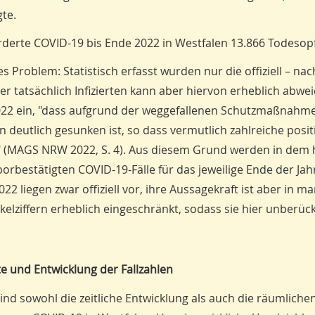
gte.
erte COVID-19 bis Ende 2022 in Westfalen 13.866 Todesopf
s Problem: Statis­tisch erfasst wurden nur die offiziell – nac
er tatsächlich Infizierten kann aber hiervon erheblich abwe
22 ein, "dass aufgrund der weggefallenen Schutzmaßnahm
 deutlich gesunken ist, so dass vermutlich zahlreiche positi
t" (MAGS NRW 2022, S. 4). Aus diesem Grund werden in dem 
borbestätigten COVID-19-Fälle für das jeweilige Ende der Ja
22 liegen zwar offiziell vor, ihre Aussagekraft ist aber in 
lziffern erheblich eingeschränkt, sodass sie hier unberück
 und Entwicklung der Fallzahlen
sind sowohl die zeitliche Entwicklung als auch die räumliche