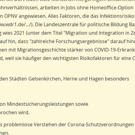
nverhältnissen, arbeiten in Jobs ohne Homeoffice-Option
en ÖPNV angewiesen. Alles Faktoren, die das Infektionsrisiko
w.wdr1.de/.../). Die Landeszentrale für politische Bildung B
wies 2021 (unter dem Titel "Migration und Integration in Z
auf hin, dass "zahlreiche Forschungsergebnisse" darauf hin
en mit Migrationsgeschichte stärker von COVID-19-Erkran
d, weil sie häufiger den wichtigsten Risikofaktoren für eine
in den Städten Gelsenkirchen, Herne und Hagen besonders
on Mindestsicherungsleistungen sowie
prochen wird.
as problemlose Verstehen der Corona-Schutzverordnungen 
nen.