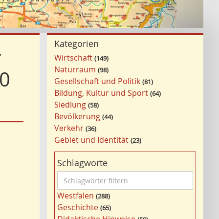
Kategorien
r
Wirtschaft
149
Naturraum
98
20
Gesellschaft und Politik
81
Bildung, Kultur und Sport
64
Siedlung
58
Bevölkerung
44
Verkehr
36
Gebiet und Identität
23
Schlagworte
S
c
Westfalen
288
h
Geschichte
65
l