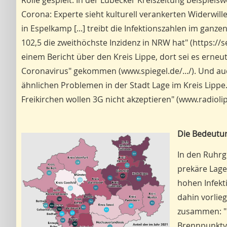
Rolle gespielt. In der Lübecker Kreiszeitung beispiel
Corona: Experte sieht kulturell verankerten Widerwil
in Espelkamp [...] treibt die Infektionszahlen im gan
102,5 die zweithöchste Inzidenz in NRW hat" (https://s
einem Bericht über den Kreis Lippe, dort sei es erneut
Coronavirus" gekommen (www.spiegel.de/.../). Und au
ähnlichen Problemen in der Stadt Lage im Kreis Lippe.
Freikirchen wollen 3G nicht akzeptieren" (www.radiolipp
Die Bedeutun
In den Ruhrg
prekäre Lage
hohen Infekt
dahin vorli
zusammen: "D
Brennpunktvi