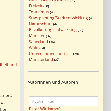
Didaktische Hinweise
59
a
Freizeit
50
g
Tourismus
45
w
Stadtplanung/Stadtentwicklung
43
ö
Naturschutz
42
r
Bevölkerungsentwicklung
38
t
Münster
37
e
Sauerland
36
r
Wald
34
f
Unternehmensportrait
28
i
Münsterland
27
l
dheit und
Vegetation
26
t
Nordrhein-Westfalen
25
e
Bildung
24
r
Autorinnen und Autoren
Bergbau
24
n
Landwirtschaft
23
Kultur
triert.
22
A
Kulturlandschaft
21
 der
u
Wohnen
21
Peter Wittkampf
 bei