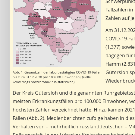
Schwerpunkte
Fallzahlen i
Zahlen auf j
Am 31.12.202
COVID-19-Fäl
(1.377) sowi
dagegen für 
Hamm (2.831)
Gütersloh sp
Abb. 1: Gesamtzahl der laborbestätigten COVID-19-Fälle
bis zum 31.12.2020 pro 100.000 Einwohner (Quelle:
Wiedenbrück)
www.mags.nrw/coronavirus-statistiken)
Der Kreis Gütersloh und die genannten Ruhrgebietss
meisten Erkrankungsfällen pro 100.000 Einwohner, wo
höchsten Zahlen verzeichnet hatte. Hinzu kamen 2021
Fällen (Abb. 2). Medienberichten zufolge haben in die
Verhalten von – mehrheitlich russlanddeutschen – Mit