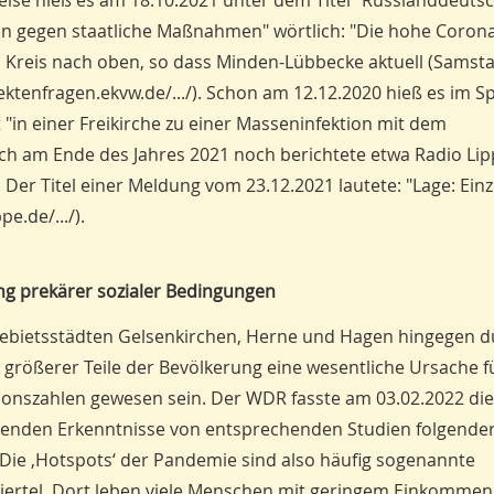
sweise hieß es am 18.10.2021 unter dem Titel "Russlanddeuts
len gegen staatliche Maßnahmen" wörtlich: "Die hohe Corona
zen Kreis nach oben, so dass Minden-Lübbecke aktuell (Samsta
ektenfragen.ekvw.de/.../). Schon am 12.12.2020 hieß es im Sp
 "in einer Freikirche zu einer Masseninfektion mit dem
ch am Ende des Jahres 2021 noch berichtete etwa Radio Li
 Der Titel einer Meldung vom 23.12.2021 lautete: "Lage: Ein
e.de/.../).
g prekärer sozialer Bedingungen
ebietsstädten Gelsenkirchen, Herne und Hagen hingegen dü
 größerer Teile der Bevölkerung eine wesentliche Ursache f
ionszahlen gewesen sein. Der WDR fasste am 03.02.2022 die
egenden Erkenntnisse von entsprechenden Studien folgend
ie ‚Hotspots‘ der Pandemie sind also häufig sogenannte
ertel. Dort leben viele Menschen mit geringem Einkommen