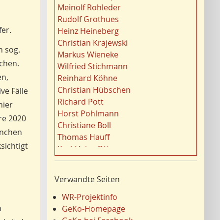
t
Gewässer
21
Meinolf Rohleder
o
Strukturwandel
20
Rudolf Grothues
r
Städtebau
20
er.
Heinz Heineberg
e
Wahl
20
Christian Krajewski
n
h sog.
Ländliche Entwicklung
20
Markus Wieneke
f
Ruhrgebiet
ichen.
20
Wilfried Stichmann
i
Migration/Wanderung
20
en,
Reinhard Köhne
l
Landschaft
19
Christian Hübschen
ve Fälle
t
Siedlung/Siedlungsgeschichte
19
Richard Pott
hier
e
Demographischer Wandel
19
Horst Pohlmann
r
hre 2020
Geologie
19
Christiane Boll
n
manchen
Dortmund
18
Thomas Hauff
Fauna
sichtigt
17
Karl-Heinz Otto
Energie/Energiewirtschaft
17
Carola Bischoff
Ausländer
16
Hans Friedrich Gorki
Verwandte Seiten
Klima/Klimawandel
16
Jürgen Lethmate
Hydrogeologie
16
Rudolf Bergmann
WR-Projektinfo
LEADER
15
Hans-Werner Wehling
n
GeKo-Homepage
Religion
15
Klaus Temlitz