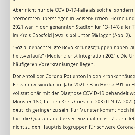
Aber nicht nur die COVID-19-Fälle als solche, sonder
Sterberaten überstiegen in Gelsenkirchen, Herne und
2021 war in den genannten Städten für 13–14% aller 
im Kreis Coesfeld jeweils bei unter 5% lagen (Abb. 2).
"Sozial benachteiligte Bevölke­rungsgruppen haben la
heitsverläufe" (Mediendienst Integration 2021). Die Urs
häufigeren Vorerkrankungen liegen.
Der Anteil der Corona-Patienten in den Krankenhäuse
Einwohner wurden im Jahr 2021 z.B. in Herne 691, in 
vollstationär mit der Diagnose COVID-19 behandelt w
Münster 180, für den Kreis Coesfeld 203 (IT.NRW 2022)
deutlich geringer zu sein. Für Münster kommt noch hin
hier die Quarantäne besser einzuhalten ist. Zudem leb
nicht zu den Hauptrisikogruppen für schwere Corona-