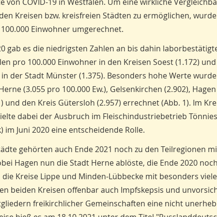
 von COVID-19 in Westfalen. Um eine wirkliche Vergleichba
n den Kreisen bzw. kreisfreien Städten zu ermöglichen, wurd
e 100.000 Einwohner umgerechnet.
0 gab es die niedrigsten Zahlen an bis dahin laborbestätigt
len pro 100.000 Einwohner in den Kreisen Soest (1.172) und
e in der Stadt Münster (1.375). Besonders hohe Werte wurd
Herne (3.055 pro 100.000 Ew.), Gelsenkirchen (2.902), Hagen 
 und den Kreis Gütersloh (2.957) errechnet (Abb. 1). Im Kre
ielte dabei der Ausbruch im Fleisch­industriebetrieb Tönnie
 im Juni 2020 eine entscheidende Rolle.
tädte gehörten auch Ende 2021 noch zu den Teilregionen mi
bei Hagen nun die Stadt Herne ablöste, die Ende 2020 noch
 die Kreise Lippe und Minden-Lübbecke mit besonders viel
sen beiden Kreisen offenbar auch Impf­skepsis und unvorsic
gliedern freikirchlicher Gemeinschaften eine nicht unerheb