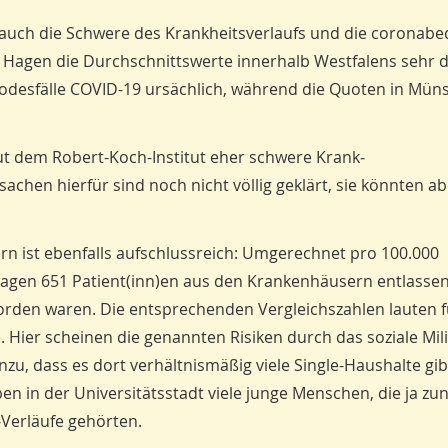
n auch die Schwere des Krankheitsverlaufs und die coronabe
 Hagen die Durchschnittswerte innerhalb Westfalens sehr d
Todesfälle COVID-19 ursächlich, während die Quoten in Mün
ut dem Robert-Koch-Institut eher schwere Krank­
achen hierfür sind noch nicht völlig geklärt, sie könnten abe
rn ist ebenfalls aufschlussreich: Umgerechnet pro 100.000
Hagen 651 Patient(inn)en aus den Krankenhäusern entlassen
orden waren. Die entsprechenden Vergleichszahlen lauten f
. Hier scheinen die genannten Risiken durch das soziale Mil
zu, dass es dort verhältnismäßig viele Single-Haushalte gib
en in der Universitätsstadt viele junge Menschen, die ja zu
Verläufe gehörten.