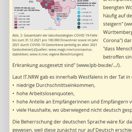
beengten Woh
häufig auf d
steigern" (ww
Württemberg 
Abb. 2: Gesamtzahl der laborbestätigten COVID-19-Fälle
Corona") dar
bis zum 31.12.2021 pro 100.000 Einwohner sowie im Jahr
2021 durch COVID-19 Gestorbene (anteilig an allen 2021
"dass Mensch
Gestorbenen) (Quellen: www.mags.nrw/coronavirus-
statistiken; www.it.nrw; eigene Berechnungen)
betroffen sin
Erkrankung ausgesetzt sind" (www.lpb-bw.de/.../).
Laut IT.NRW gab es innerhalb Westfalens in der Tat 
• niedrige Durchschnittseinkommen,
• hohe Arbeitslosenquoten,
• hohe Anteile an Empfängerinnen und Empfängern v
• viele Haushalte, wo überwiegend nicht deutsch ges
Die Beherrschung der deutschen Sprache wäre für d
gewesen, weil diese zunächst nur auf Deutsch erschie