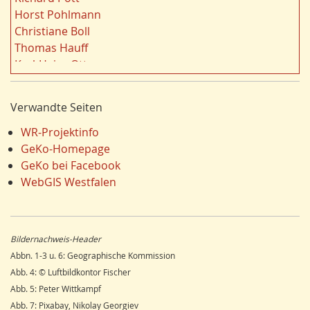
e
Demographischer Wandel
19
Horst Pohlmann
r
Geologie
19
Christiane Boll
n
Dortmund
18
Thomas Hauff
Fauna
17
Karl-Heinz Otto
Energie/Energiewirtschaft
17
Carola Bischoff
Ausländer
16
Hans Friedrich Gorki
Verwandte Seiten
Klima/Klimawandel
16
Jürgen Lethmate
Hydrogeologie
16
Rudolf Bergmann
WR-Projektinfo
Einzelhandel
15
Hans-Werner Wehling
GeKo-Homepage
Schienenverkehr
15
Klaus Temlitz
GeKo bei Facebook
LEADER
15
Stefan Harnischmacher
WebGIS Westfalen
Religion
15
Manfred Nolting
Wandern
14
Julius Werner
Dorfentwicklung
14
Till Kasielke
Bildernachweis-Header
Umweltverschmutzung
14
Kreft-Kettermann
Abbn. 1-3 u. 6: Geographische Kommission
Ostwestfalen
14
Gerhard Henkel
Abb. 4: © Luftbildkontor Fischer
Siegerland
13
Friedrich Schulte-Derne
Abb. 5: Peter Wittkampf
Radfahren/Radverkehr
12
Ann-Kathrin Kusch
Abb. 7: Pixabay, Nikolay Georgiev
Unterwelten
12