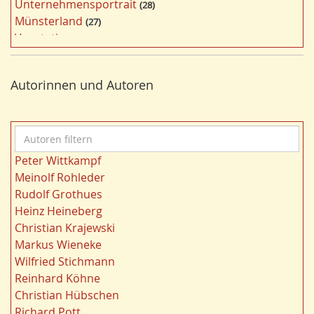
Unternehmensportrait
28
i
Münsterland
27
l
Vegetation
26
t
Nordrhein-Westfalen
25
e
Bergbau
24
r
Autorinnen und Autoren
Bildung
24
n
Landwirtschaft
23
Kultur
22
A
Kulturlandschaft
21
u
Wohnen
21
Peter Wittkampf
t
Gewässer
21
Meinolf Rohleder
o
Migration/Wanderung
20
Rudolf Grothues
r
Strukturwandel
20
Heinz Heineberg
e
Städtebau
20
Christian Krajewski
n
Wahl
20
Markus Wieneke
f
Ländliche Entwicklung
20
Wilfried Stichmann
i
Ruhrgebiet
20
Reinhard Köhne
l
Landschaft
19
Christian Hübschen
t
Siedlung/Siedlungsgeschichte
19
Richard Pott