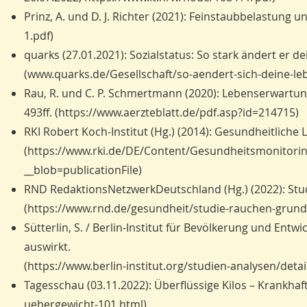
Prinz, A. und D. J. Richter (2021): Feinstaubbelastung
1.pdf)
quarks (27.01.2021): Sozialstatus: So stark ändert er 
(www.quarks.de/Gesellschaft/so-aendert-sich-deine-le
Rau, R. und C. P. Schmertmann (2020): Lebenserwartung 
493ff. (https://www.aerzteblatt.de/pdf.asp?id=214715)
RKI Robert Koch-Institut (Hg.) (2014): Gesundheitlich
(
https://www.rki.de/DE/Content/Gesundheitsmonitor
__blob=publicationFile)
RND RedaktionsNetzwerkDeutschland (Hg.) (2022): Stu
(https://www.rnd.de/gesundheit/studie-rauchen-gr
Sütterlin, S. / Berlin-Institut für Bevölkerung und Entw
auswirkt.
(https://www.berlin-institut.org/studien-analysen/detai
Tagesschau (03.11.2022): Überflüssige Kilos – Krankha
uebergewicht-101.html)