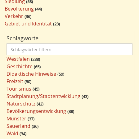
Siedlung
58
Bevölkerung
44
Verkehr
36
Gebiet und Identität
23
Schlagworte
S
c
Westfalen
288
h
Geschichte
65
l
Didaktische Hinweise
59
a
Freizeit
50
g
Tourismus
45
w
Stadtplanung/Stadtentwicklung
43
ö
Naturschutz
42
r
Bevölkerungsentwicklung
38
t
Münster
37
e
Sauerland
36
r
Wald
34
f