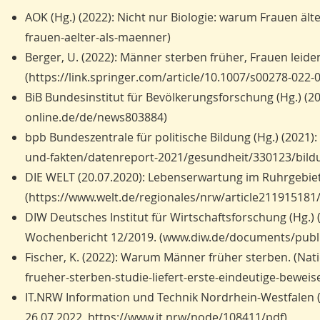
AOK (Hg.) (2022): Nicht nur Biologie: warum Frauen ä
frauen-aelter-als-maenner)
Berger, U. (2022): Männer sterben früher, Frauen leiden
(https://link.springer.com/article/10.1007/s00278-022
BiB Bundesinstitut für Bevölkerungsforschung (Hg.) (202
online.de/de/news803884)
bpb Bundeszentrale für politische Bildung (Hg.) (2021
und-fakten/datenreport-2021/gesundheit/330123/bildu
DIE WELT (20.07.2020): Lebenserwartung im Ruhrgebiet
(https://www.welt.de/regionales/nrw/article21191518
DIW Deutsches Institut für Wirtschaftsforschung (Hg.)
Wochenbericht 12/2019. (www.diw.de/documents/publik
Fischer, K. (2022): Warum Männer früher sterben. (N
frueher-sterben-studie-liefert-erste-eindeutige-beweis
IT.NRW Information und Technik Nordrhein-Westfalen (
26.07.2022, https://www.it.nrw/node/108411/pdf)