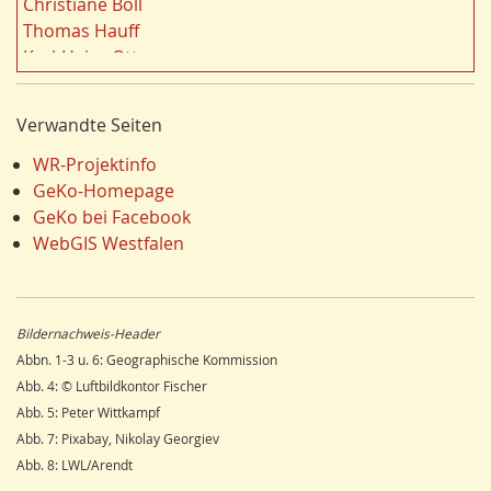
Christiane Boll
n
Dortmund
18
Thomas Hauff
Energie/Energiewirtschaft
17
Karl-Heinz Otto
Fauna
17
Carola Bischoff
Ausländer
16
Hans Friedrich Gorki
Verwandte Seiten
Klima/Klimawandel
16
Jürgen Lethmate
Hydrogeologie
16
Rudolf Bergmann
WR-Projektinfo
LEADER
15
Hans-Werner Wehling
GeKo-Homepage
Religion
15
Klaus Temlitz
GeKo bei Facebook
Einzelhandel
15
Stefan Harnischmacher
WebGIS Westfalen
Schienenverkehr
15
Manfred Nolting
Wandern
14
Julius Werner
Dorfentwicklung
14
Till Kasielke
Bildernachweis-Header
Umweltverschmutzung
14
Kreft-Kettermann
Abbn. 1-3 u. 6: Geographische Kommission
Ostwestfalen
14
Gerhard Henkel
Abb. 4: © Luftbildkontor Fischer
Siegerland
13
Friedrich Schulte-Derne
Abb. 5: Peter Wittkampf
Radfahren/Radverkehr
12
Ann-Kathrin Kusch
Abb. 7: Pixabay, Nikolay Georgiev
Unterwelten
12
Karl Heinz Maurmann
Abb. 8: LWL/Arendt
Schule
12
Stefan Prott