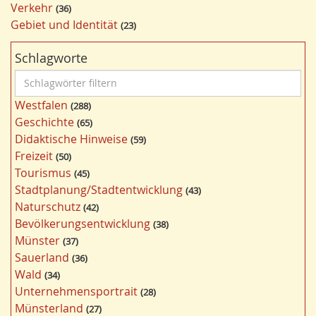
Verkehr
36
Gebiet und Identität
23
Schlagworte
S
c
Westfalen
288
h
Geschichte
65
l
Didaktische Hinweise
59
a
Freizeit
50
g
Tourismus
45
w
Stadtplanung/Stadtentwicklung
43
ö
Naturschutz
42
r
Bevölkerungsentwicklung
38
t
Münster
37
e
Sauerland
36
r
Wald
34
f
Unternehmensportrait
28
i
Münsterland
27
l