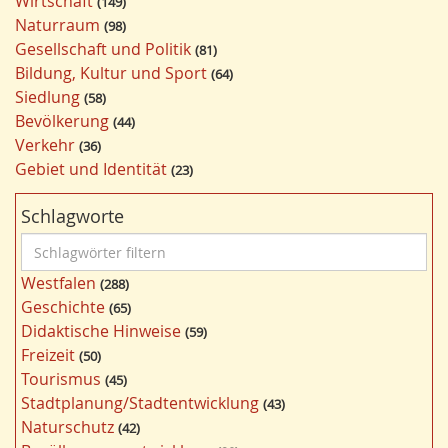
Wirtschaft
149
Naturraum
98
Gesellschaft und Politik
81
Bildung, Kultur und Sport
64
Siedlung
58
Bevölkerung
44
Verkehr
36
Gebiet und Identität
23
Schlagworte
S
c
Westfalen
288
h
Geschichte
65
l
Didaktische Hinweise
59
a
Freizeit
50
g
Tourismus
45
w
Stadtplanung/Stadtentwicklung
43
ö
Naturschutz
42
r