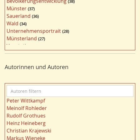
Bevölkerungsentwicklung
38
t
Münster
37
e
Sauerland
36
r
Wald
34
f
Unternehmensportrait
28
i
Münsterland
27
l
Vegetation
26
t
Nordrhein-Westfalen
25
e
Bergbau
24
r
Autorinnen und Autoren
Bildung
24
n
Landwirtschaft
23
Kultur
22
A
Gewässer
21
u
Kulturlandschaft
21
Peter Wittkampf
t
Wohnen
21
Meinolf Rohleder
o
Ruhrgebiet
20
Rudolf Grothues
r
Migration/Wanderung
20
Heinz Heineberg
e
Strukturwandel
20
Christian Krajewski
n
Städtebau
20
Markus Wieneke