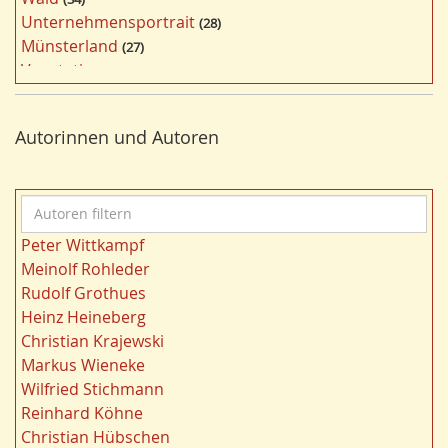
f
Unternehmensportrait
28
i
Münsterland
27
l
Vegetation
26
t
Nordrhein-Westfalen
25
e
Bergbau
24
r
Autorinnen und Autoren
Bildung
24
n
Landwirtschaft
23
Kultur
22
A
Kulturlandschaft
21
u
Wohnen
21
Peter Wittkampf
t
Gewässer
21
Meinolf Rohleder
o
Ruhrgebiet
20
Rudolf Grothues
r
Migration/Wanderung
20
Heinz Heineberg
e
Strukturwandel
20
Christian Krajewski
n
Städtebau
20
Markus Wieneke
f
Wahl
20
Wilfried Stichmann
i
Ländliche Entwicklung
20
Reinhard Köhne
l
Demographischer Wandel
19
Christian Hübschen
t