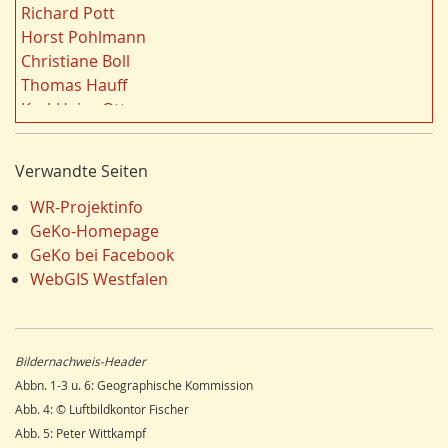
Geologie
19
Richard Pott
e
Landschaft
19
Horst Pohlmann
r
Siedlung/Siedlungsgeschichte
19
Christiane Boll
n
Dortmund
18
Thomas Hauff
Fauna
17
Karl-Heinz Otto
Energie/Energiewirtschaft
17
Carola Bischoff
Klima/Klimawandel
16
Hans Friedrich Gorki
Verwandte Seiten
Hydrogeologie
16
Jürgen Lethmate
Ausländer
16
Rudolf Bergmann
WR-Projektinfo
Einzelhandel
15
Hans-Werner Wehling
GeKo-Homepage
Schienenverkehr
15
Klaus Temlitz
GeKo bei Facebook
LEADER
15
Stefan Harnischmacher
WebGIS Westfalen
Religion
15
Manfred Nolting
Umweltverschmutzung
14
Julius Werner
Ostwestfalen
14
Till Kasielke
Bildernachweis-Header
Wandern
14
Kreft-Kettermann
Abbn. 1-3 u. 6: Geographische Kommission
Dorfentwicklung
14
Gerhard Henkel
Abb. 4: © Luftbildkontor Fischer
Siegerland
13
Friedrich Schulte-Derne
Abb. 5: Peter Wittkampf
Unterwelten
12
Ann-Kathrin Kusch