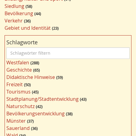
Siedlung
58
Bevölkerung
44
Verkehr
36
Gebiet und Identität
23
Schlagworte
S
c
Westfalen
288
h
Geschichte
65
l
Didaktische Hinweise
59
a
Freizeit
50
g
Tourismus
45
w
Stadtplanung/Stadtentwicklung
43
ö
Naturschutz
42
r
Bevölkerungsentwicklung
38
t
Münster
37
e
Sauerland
36
r
Wald
34