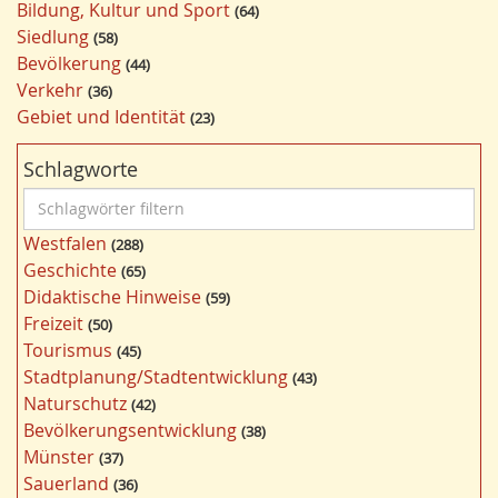
Bildung, Kultur und Sport
64
Siedlung
58
Bevölkerung
44
Verkehr
36
Gebiet und Identität
23
Schlagworte
S
c
Westfalen
288
h
Geschichte
65
l
Didaktische Hinweise
59
a
Freizeit
50
g
Tourismus
45
w
Stadtplanung/Stadtentwicklung
43
ö
Naturschutz
42
r
Bevölkerungsentwicklung
38
t
Münster
37
e
Sauerland
36
r