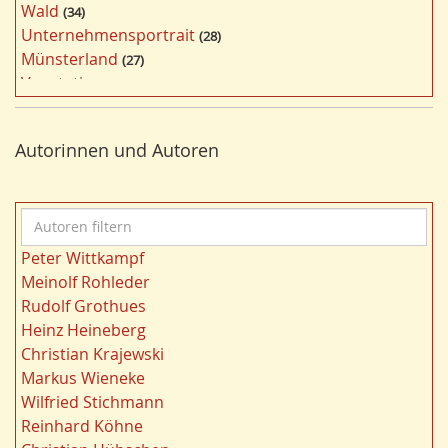
Wald
34
f
Unternehmensportrait
28
i
Münsterland
27
l
Vegetation
26
t
Nordrhein-Westfalen
25
e
Bergbau
24
r
Autorinnen und Autoren
Bildung
24
n
Landwirtschaft
23
Kultur
22
A
Kulturlandschaft
21
u
Wohnen
21
Peter Wittkampf
t
Gewässer
21
Meinolf Rohleder
o
Ruhrgebiet
20
Rudolf Grothues
r
Migration/Wanderung
20
Heinz Heineberg
e
Strukturwandel
20
Christian Krajewski
n
Städtebau
20
Markus Wieneke
f
Wahl
20
Wilfried Stichmann
i
Ländliche Entwicklung
20
Reinhard Köhne
l
Landschaft
19