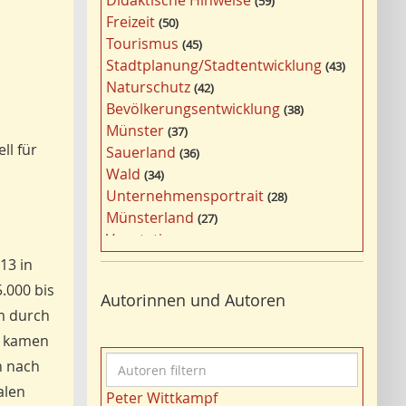
Didaktische Hinweise
59
a
Freizeit
50
g
Tourismus
45
w
Stadtplanung/Stadtentwicklung
43
ö
Naturschutz
42
r
Bevölkerungsentwicklung
38
t
Münster
37
e
ll für
Sauerland
36
r
Wald
34
f
Unternehmensportrait
28
i
Münsterland
27
l
Vegetation
26
t
Nordrhein-Westfalen
25
13 in
e
Bergbau
24
.000 bis
r
Autorinnen und Autoren
Bildung
24
n
m durch
Landwirtschaft
23
5 kamen
Kultur
22
A
n nach
Kulturlandschaft
21
u
alen
Wohnen
21
Peter Wittkampf