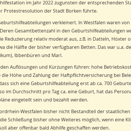
ilfestation im Jahr 2022 zugunsten der entsprechenden St
er Protestresolution der Stadt Borken führte.
burtshilfeabteilungen verkleinert. In Westfalen waren von 
 Deren Gesamtbettenzahl in den Geburtshilfeabteilungen w
e Reduzierung relativ moderat aus, z.B. in Datteln, Höxter 
a die Hälfte der bisher verfügbaren Betten. Das war u.a. der
inikum), Ibbenbüren und Marl.
u den Auflösungen und Kürzungen führen: hohe Betriebskos
ie Höhe und Zahlung der Haftpflichtversicherung bei Bele
dass sich eine Geburtshilfeabteilung erst ab ca. 700 Geburt
lso im Durchschnitt pro Tag ca. eine Geburt, hat das Person
läne eingeteilt sein und bezahlt werden.
 Nordrhein-Westfalen bisher nicht Bestandteil der staatlichen
ie Schließung bisher ohne Weiteres möglich, wenn eine Kli
soll aber offenbar bald Abhilfe geschaffen werden.