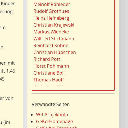
t
Gewässer
21
n Kinder
Meinolf Rohleder
o
Migration/Wanderung
20
Rudolf Grothues
gerung
r
Strukturwandel
20
Heinz Heineberg
e
Städtebau
20
Christian Krajewski
nem
n
Wahl
20
Markus Wieneke
f
Ländliche Entwicklung
20
Wilfried Stichmann
i
Ruhrgebiet
20
Reinhard Köhne
on
l
Landschaft
19
Christian Hübschen
t
Siedlung/Siedlungsgeschichte
19
Richard Pott
e
uen mit
Demographischer Wandel
19
Horst Pohlmann
r
itt 1,45
Geologie
19
Christiane Boll
n
Dortmund
18
,45
Thomas Hauff
Fauna
17
Karl-Heinz Otto
Energie/Energiewirtschaft
17
Carola Bischoff
er von
Ausländer
16
Hans Friedrich Gorki
Verwandte Seiten
Klima/Klimawandel
16
Jürgen Lethmate
Hydrogeologie
16
Rudolf Bergmann
WR-Projektinfo
Einzelhandel
15
Hans-Werner Wehling
GeKo-Homepage
u (im
Schienenverkehr
15
Klaus Temlitz