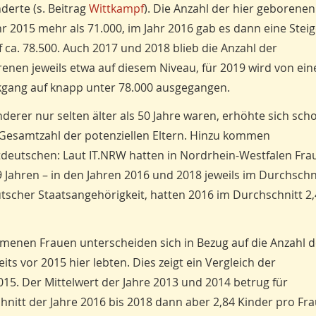
nderte (s. Beitrag
Wittkampf
). Die Anzahl der hier geborene
hr 2015 mehr als 71.000, im Jahr 2016 gab es dann eine Stei
 ca. 78.500. Auch 2017 und 2018 blieb die Anzahl der
nen jeweils etwa auf diesem Niveau, für 2019 wird von ei
kgang auf knapp unter 78.000 ausgegangen.
derer nur selten älter als 50 Jahre waren, erhöhte sich sch
Gesamtzahl der potenziellen Eltern. Hinzu kommen
tdeutschen: Laut IT.NRW hatten in Nordrhein-Westfalen Fra
9 Jahren – in den Jahren 2016 und 2018 jeweils im Durchschn
utscher Staatsangehörigkeit, hatten 2016 im Durchschnitt 2
menen Frauen unterscheiden sich in Bezug auf die Anzahl d
ts vor 2015 hier lebten. Dies zeigt ein Vergleich der
5. Der Mittelwert der Jahre 2013 und 2014 betrug für
hnitt der Jahre 2016 bis 2018 dann aber 2,84 Kinder pro Fra