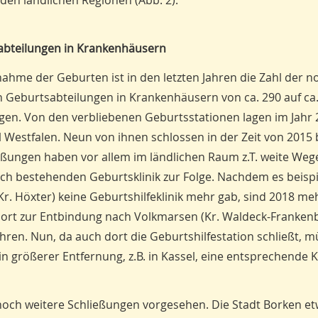
den ländlichen Regionen (Abb. 2).
abteilungen in Krankenhäusern
nahme der Geburten ist in den letzten Jahren die Zahl der no
n Geburtsabteilungen in Krankenhäusern von ca. 290 auf ca
en. Von den verbliebenen Geburtsstationen lagen im Jahr 
l Westfalen. Neun von ihnen schlossen in der Zeit von 2015 
eßungen haben vor allem im ländlichen Raum z.T. weite Weg
ch bestehenden Geburtsklinik zur Folge. Nachdem es beisp
Kr. Höxter) keine Geburtshilfeklinik mehr gab, sind 2018 meh
ort zur Entbindung nach Volkmarsen (Kr. Waldeck-Franken
hren. Nun, da auch dort die Geburtshilfestation schließt, 
n größerer Entfernung, z.B. in Kassel, eine entsprechende K
 noch weitere Schließungen vorgesehen. Die Stadt Borken et