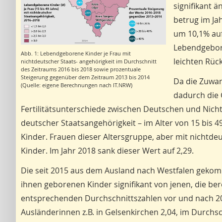
signifikant ä
betrug im Ja
um 10,1% auf
Lebendgebore
Abb. 1: Lebendgeborene Kinder je Frau mit
leichten Rüc
nichtdeutscher Staats- angehörigkeit im Durchschnitt
des Zeitraums 2016 bis 2018 sowie prozentuale
Steigerung gegenüber dem Zeitraum 2013 bis 2014
Da die Zuwan
(Quelle: eigene Berechnungen nach IT.NRW)
dadurch die 
Fertilitätsunterschiede zwischen Deutschen und Nich
deutscher Staatsangehörigkeit – im Alter von 15 bis 4
Kinder. Frauen dieser Altersgruppe, aber mit nichtde
Kinder. Im Jahr 2018 sank dieser Wert auf 2,29.
Die seit 2015 aus dem Ausland nach Westfalen gekom
ihnen geborenen Kinder signifikant von jenen, die berei
entsprechenden Durchschnittszahlen vor und nach 201
Ausländerinnen z.B. in Gelsenkirchen 2,04, im Durchsc