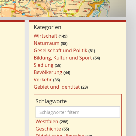
Kategorien
Wirtschaft
149
Naturraum
98
Gesellschaft und Politik
81
Bildung, Kultur und Sport
64
Siedlung
58
Bevölkerung
44
Verkehr
36
Gebiet und Identität
23
Schlagworte
S
c
Westfalen
288
h
Geschichte
65
l