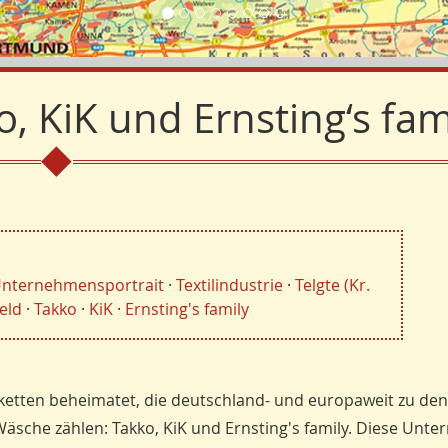
o, KiK und Ernsting‘s fam
nternehmensportrait
·
Textilindustrie
·
Telgte (Kr.
eld
·
Takko
·
KiK
·
Ernsting's family
lketten beheimatet, die deutschland- und europaweit zu den
äsche zählen: Takko, KiK und Ernsting's family. Diese Unt