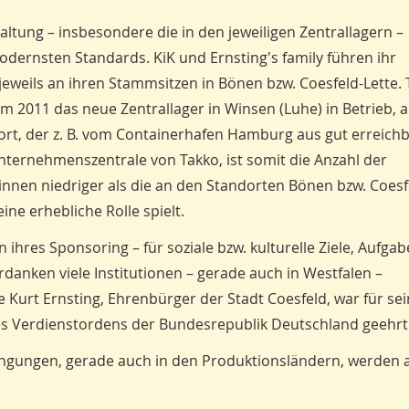
altung – insbesondere die in den jeweiligen Zentrallagern –
odernsten Standards. KiK und Ernsting's family führen ihr
 jeweils an ihren Stammsitzen in Bönen bzw. Coesfeld-Lette.
 2011 das neue Zentrallager in Winsen (Luhe) in Betrieb, a
rt, der z. B. vom Containerhafen Hamburg aus gut erreichbar
Unternehmenszentrale von Takko, ist somit die Anzahl der
-innen niedriger als die an den Standorten Bönen bzw. Coesf
ine erhebliche Rolle spielt.
ihres Sponsoring – für soziale bzw. kulturelle Ziele, Aufga
danken viele Institutionen – gerade auch in Westfalen –
 Kurt Ernsting, Ehrenbürger der Stadt Coesfeld, war für sei
des Verdienstordens der Bundesrepublik Deutschland geehr
edingungen, gerade auch in den Produktionsländern, werden a