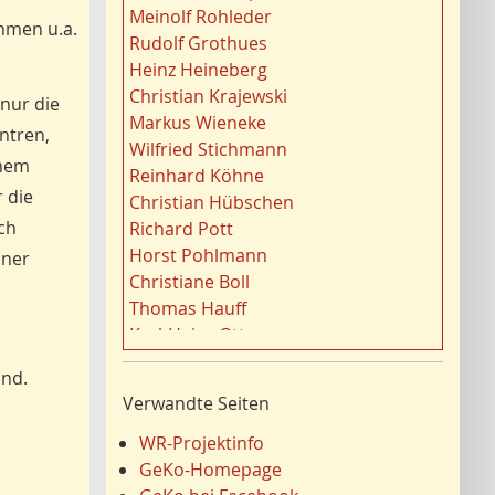
t
Gewässer
21
Meinolf Rohleder
o
ehmen u.a.
Migration/Wanderung
20
Rudolf Grothues
r
Strukturwandel
20
Heinz Heineberg
e
Städtebau
20
Christian Krajewski
 nur die
n
Wahl
20
Markus Wieneke
f
ntren,
Ländliche Entwicklung
20
Wilfried Stichmann
i
inem
Ruhrgebiet
20
Reinhard Köhne
l
Landschaft
 die
19
Christian Hübschen
t
Siedlung/Siedlungsgeschichte
19
ch
Richard Pott
e
Demographischer Wandel
19
Horst Pohlmann
iner
r
Geologie
19
Christiane Boll
n
Dortmund
18
Thomas Hauff
Fauna
17
Karl-Heinz Otto
Energie/Energiewirtschaft
17
Carola Bischoff
and.
Ausländer
16
Hans Friedrich Gorki
Verwandte Seiten
Klima/Klimawandel
16
Jürgen Lethmate
Hydrogeologie
16
Rudolf Bergmann
WR-Projektinfo
Einzelhandel
15
Hans-Werner Wehling
GeKo-Homepage
Schienenverkehr
15
Klaus Temlitz