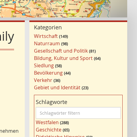
Kategorien
ily
Wirtschaft
149
Naturraum
98
Gesellschaft und Politik
81
Bildung, Kultur und Sport
64
Siedlung
58
Bevölkerung
44
Verkehr
36
Gebiet und Identität
23
Schlagworte
S
c
Westfalen
288
h
Geschichte
65
ernehmen
l