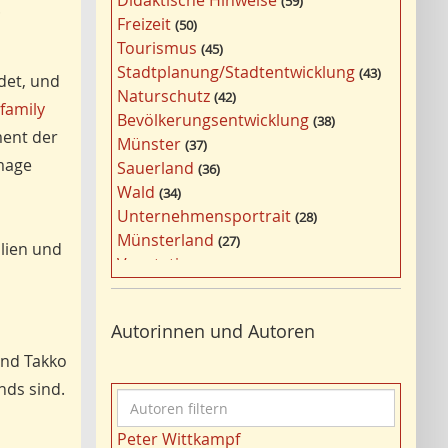
Didaktische Hinweise
59
.
a
Freizeit
50
g
Tourismus
45
w
Stadtplanung/Stadtentwicklung
43
ndet, und
ö
Naturschutz
42
r
 family
Bevölkerungsentwicklung
38
t
ment der
Münster
37
e
Image
Sauerland
36
r
Wald
34
f
Unternehmensportrait
28
i
Münsterland
27
ilien und
l
Vegetation
26
t
Nordrhein-Westfalen
25
e
Bergbau
24
r
Autorinnen und Autoren
Bildung
24
n
Landwirtschaft
ind Takko
23
Kultur
22
ds sind.
A
Kulturlandschaft
21
u
Wohnen
21
Peter Wittkampf