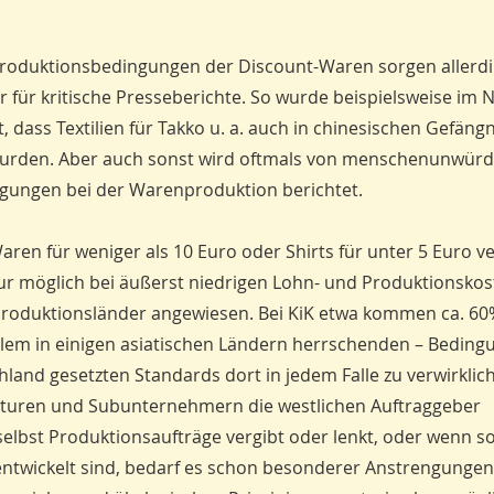
 Produktionsbedingungen der Discount-Waren sorgen allerd
 für kritische Presseberichte. So wurde beispielsweise im
, dass Textilien für Takko u. a. auch in chinesischen Gefäng
 wurden. Aber auch sonst wird oftmals von menschenunwürd
gungen bei der Warenproduktion berichtet.
aren für weniger als 10 Euro oder Shirts für unter 5 Euro v
t nur möglich bei äußerst niedrigen Lohn- und Produktionsko
n Produktionsländer angewiesen. Bei KiK etwa kommen ca. 60
allem in einigen asiatischen Ländern herrschenden – Bedin
hland gesetzten Standards dort in jedem Falle zu verwirklic
nturen und Subunternehmern die westlichen Auftraggeber
t selbst Produktionsaufträge vergibt oder lenkt, oder wenn s
 entwickelt sind, bedarf es schon besonderer Anstrengungen