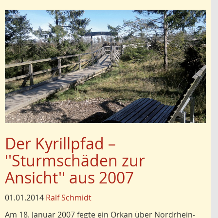
Der Kyrillpfad –
''Sturmschäden zur
Ansicht'' aus 2007
01.01.2014
Ralf Schmidt
Am 18. Januar 2007 fegte ein Or­kan über Nordrhein-