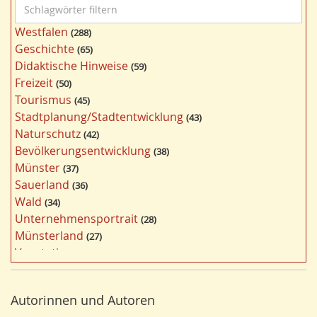
S
c
Westfalen
288
h
Geschichte
65
l
Didaktische Hinweise
59
a
Freizeit
50
g
Tourismus
45
w
Stadtplanung/Stadtentwicklung
43
ö
Naturschutz
42
r
Bevölkerungsentwicklung
38
t
Münster
37
e
Sauerland
36
r
Wald
34
f
Unternehmensportrait
28
i
Münsterland
27
l
Vegetation
26
t
Nordrhein-Westfalen
25
e
Bergbau
24
r
Autorinnen und Autoren
Bildung
24
n