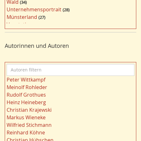
Wald
34
f
Unternehmensportrait
28
i
Münsterland
27
l
Vegetation
26
t
Nordrhein-Westfalen
25
e
Bergbau
24
r
Autorinnen und Autoren
Bildung
24
n
Landwirtschaft
23
Kultur
22
A
Kulturlandschaft
21
u
Wohnen
21
Peter Wittkampf
t
Gewässer
21
Meinolf Rohleder
o
Migration/Wanderung
20
Rudolf Grothues
r
Strukturwandel
20
Heinz Heineberg
e
Wahl
20
Christian Krajewski
n
Städtebau
20
Markus Wieneke
f
Ländliche Entwicklung
20
Wilfried Stichmann
i
Ruhrgebiet
20
Reinhard Köhne
l
Landschaft
19
Christian Hübschen