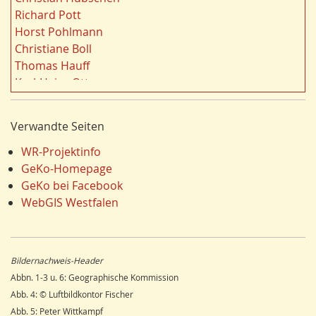
t
Siedlung/Siedlungsgeschichte
19
Richard Pott
e
Demographischer Wandel
19
Horst Pohlmann
r
Geologie
19
Christiane Boll
n
Dortmund
18
Thomas Hauff
Fauna
17
Karl-Heinz Otto
Energie/Energiewirtschaft
17
Carola Bischoff
Ausländer
16
Hans Friedrich Gorki
Verwandte Seiten
Klima/Klimawandel
16
Jürgen Lethmate
Hydrogeologie
16
Rudolf Bergmann
WR-Projektinfo
Schienenverkehr
15
Hans-Werner Wehling
GeKo-Homepage
Einzelhandel
15
Klaus Temlitz
GeKo bei Facebook
LEADER
15
Stefan Harnischmacher
WebGIS Westfalen
Religion
15
Manfred Nolting
Wandern
14
Julius Werner
Dorfentwicklung
14
Till Kasielke
Bildernachweis-Header
Umweltverschmutzung
14
Kreft-Kettermann
Abbn. 1-3 u. 6: Geographische Kommission
Ostwestfalen
14
Gerhard Henkel
Abb. 4: © Luftbildkontor Fischer
Siegerland
13
Friedrich Schulte-Derne
Abb. 5: Peter Wittkampf
Radfahren/Radverkehr
12