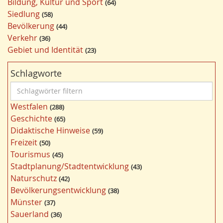
Bildung, Kultur und Sport
64
Siedlung
58
Bevölkerung
44
Verkehr
36
Gebiet und Identität
23
Schlagworte
S
c
Westfalen
288
h
Geschichte
65
l
Didaktische Hinweise
59
a
Freizeit
50
g
Tourismus
45
w
Stadtplanung/Stadtentwicklung
43
ö
Naturschutz
42
r
Bevölkerungsentwicklung
38
t
Münster
37
e
Sauerland
36
r