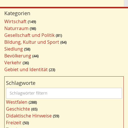
Kategorien
Wirtschaft
149
Naturraum
98
Gesellschaft und Politik
81
Bildung, Kultur und Sport
64
Siedlung
58
Bevölkerung
44
Verkehr
36
Gebiet und Identität
23
Schlagworte
S
c
Westfalen
288
h
Geschichte
65
l
Didaktische Hinweise
59
a
Freizeit
50
g