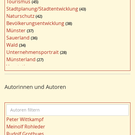
Tourismus
45
w
Stadtplanung/Stadtentwicklung
43
ö
Naturschutz
42
r
Bevölkerungsentwicklung
38
t
Münster
37
e
Sauerland
36
r
Wald
34
f
Unternehmensportrait
28
i
Münsterland
27
l
Vegetation
26
t
Nordrhein-Westfalen
25
e
Bergbau
24
r
Autorinnen und Autoren
Bildung
24
n
Landwirtschaft
23
Kultur
22
A
Kulturlandschaft
21
u
Wohnen
21
Peter Wittkampf
t
Gewässer
21
Meinolf Rohleder
o
Migration/Wanderung
20
Rudolf Grothues