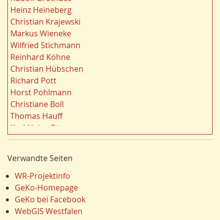
r
Strukturwandel
20
Heinz Heineberg
e
Wahl
20
Christian Krajewski
n
Städtebau
20
Markus Wieneke
f
Ländliche Entwicklung
20
Wilfried Stichmann
i
Ruhrgebiet
20
Reinhard Köhne
l
Landschaft
19
Christian Hübschen
t
Siedlung/Siedlungsgeschichte
19
Richard Pott
e
Demographischer Wandel
19
Horst Pohlmann
r
Geologie
19
Christiane Boll
n
Dortmund
18
Thomas Hauff
Fauna
17
Karl-Heinz Otto
Energie/Energiewirtschaft
17
Carola Bischoff
Ausländer
16
Hans Friedrich Gorki
Verwandte Seiten
Klima/Klimawandel
16
Jürgen Lethmate
Hydrogeologie
16
Rudolf Bergmann
WR-Projektinfo
Schienenverkehr
15
Hans-Werner Wehling
GeKo-Homepage
Einzelhandel
15
Klaus Temlitz
GeKo bei Facebook
LEADER
15
Stefan Harnischmacher
WebGIS Westfalen
Religion
15