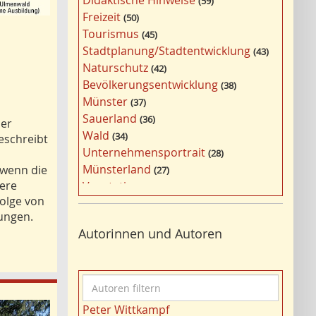
Didaktische Hinweise
59
a
Freizeit
50
g
Tourismus
45
w
Stadtplanung/Stadtentwicklung
43
ö
Naturschutz
42
r
Bevölkerungsentwicklung
38
t
Münster
37
e
Sauerland
36
der
r
Wald
34
eschreibt
f
Unternehmensportrait
28
i
Münsterland
 wenn die
27
l
ere
Vegetation
26
t
Folge von
Nordrhein-Westfalen
25
e
ungen.
Bildung
24
r
Autorinnen und Autoren
Bergbau
24
n
Landwirtschaft
23
Kultur
22
A
Kulturlandschaft
21
u
Wohnen
21
Peter Wittkampf