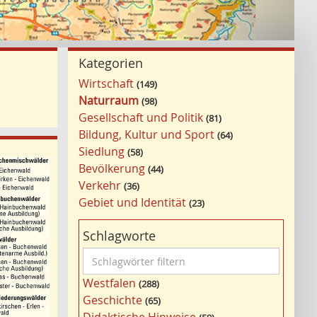
Kategorien
Wirtschaft
149
Naturraum
98
Gesellschaft und Politik
81
Bildung, Kultur und Sport
64
Siedlung
58
Bevölkerung
44
Verkehr
36
Gebiet und Identität
23
Schlagworte
S
c
Westfalen
288
h
Geschichte
65
l