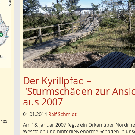
Der Kyrillpfad –
''Sturmschäden zur Ansic
aus 2007
01.01.2014
Ralf Schmidt
eres
Am 18. Januar 2007 fegte ein Or­kan über Nordrhe
Westfalen und hinterließ enorme Schäden in uns