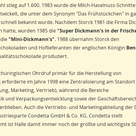
ahl stieg auf 1.600. 1983 wurde die Milch-Haselnuss-Schnitte
twickelt, die unter dem Synonym "Das Frühstückchen" in g
 schnell bekannt wurde. Nachdem Storck 1981 die Firma D
hatte, wurden 1985 die
"Super Dickmann's in der Frisch
 die
"Mini-Dickmann's"
. 1988 übernahm Storck den
sschokoladen und Hoflieferanten der englischen Königin
Ben
alitätsschokolade produziert.
thüringischen Ohrdruf primär für die Herstellung von
erforderte im Jahre 1998 eine Zentralisierung am Standort 
ung, Marketing, Vertrieb), während die Bereiche
tik und Verpackungsentwicklung sowie der Geschäftsbereic
verblieben. Auch die Vertriebs- und Marketingabteilung der
dustriesparte Condetta GmbH & Co. KG. Condetta stellt
samt ist Halle damit immer noch der größte und wichtigste S