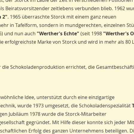
 der Storck im Laufe der Zeit in verschiedenen Positionen 
als Beiratsvorsitzender zeitlebens verbunden blieb. 1962 wu
 2"
. 1965 überraschte Storck mit einem ganz neuen
mehr in Tafelform, sondern in mundgerechten, einzelnen St
6) und nun auch
"Werther's Echte"
(seit 1998
"Werther's O
e erfolgreichste Marke von Storck und wird in mehr als 80
r die Schokoladenproduktion errichtet, die Gesamtbeschäft
wöhnliche Idee, unterstützt durch eine einzigartige
echnik, wurde 1973 umgesetzt, die Schokoladenspezialität
gen Jubiläum 1978 wurde die Storck-Mitarbeiter
esellschaft gegründet. Mit Hilfe dieser konnte sich jeder Mi
schaftlichen Erfolg des ganzen Unternehmens beteiligen. D