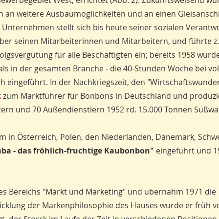
 Gewerbegebiet West, errichtet (Abb. 2). Zukunftsweisend wu
 an weitere Ausbaumöglichkeiten und an einen Gleisansch
 Unternehmen stellt sich bis heute seiner sozialen Verantw
er seinen Mitarbeiterinnen und Mitarbeitern, und führte z.
olgsvergütung für alle Beschäftigten ein; bereits 1958 wurde 
 als in der gesamten Branche - die 40-Stunden Woche bei vo
h eingeführt. In der Nachkriegszeit, den "Wirtschaftswunde
k
zum Marktführer für Bonbons in Deutschland und produzi
tern und 70 Außendienstlern 1952 rd. 15.000 Tonnen Süßwa
em in Österreich, Polen, den Niederlanden, Dänemark, Schw
a - das fröhlich-fruchtige Kaubonbon"
eingeführt und 1
des Bereichs "Markt und Marketing" und übernahm 1971 die
wicklung der Markenphilosophie des Hauses wurde er früh 