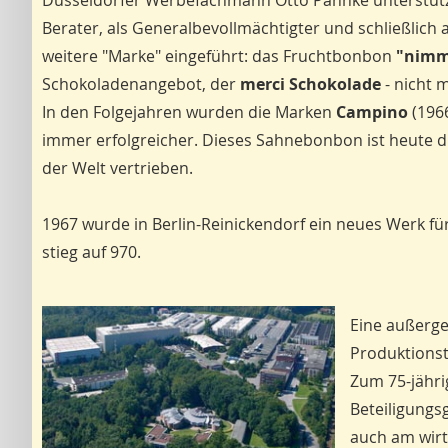
Düsseldorfer Werbefachmann Otto Pahnke unterstützt,
Berater, als Generalbevollmächtigter und schließlich 
weitere "Marke" eingeführt: das Fruchtbonbon
"nimm
Schokoladenangebot, der
merci Schokolade
- nicht 
In den Folgejahren wurden die Marken
Campino
(196
immer erfolgreicher. Dieses Sahnebonbon ist heute di
der Welt vertrieben.
1967 wurde in Berlin-Reinickendorf ein neues Werk fü
stieg auf 970.
Eine außerge
Produktionst
Zum 75-jähri
Beteiligungsg
auch am wirt