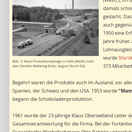
(Westf.), im
damals schon
gedacht. Das
auch gegenüb
1950 eine Erf
Jahre früher
Lohnausgleic
wurde
Storc
Abb. 2: Neue Produktionsanlage in Halle (Westf.) nach
373 Mitarbei
dem Zweiten Weltkrieg (Foto: August Storck KG)
Begehrt waren die Produkte auch im Ausland, vor all
Spanien, der Schweiz und den USA. 1953 wurde
"Mamb
begann die Schokoladenproduktion.
1961 wurde der 23-jährige Klaus Oberwelland Leiter 
Gesamtverantwortung für die Firma. Bei der Fortent