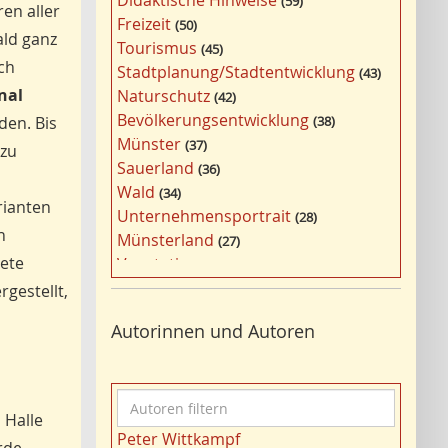
Didaktische Hinweise
59
a
en aller
Freizeit
50
g
ald ganz
Tourismus
45
w
ch
Stadtplanung/Stadtentwicklung
43
ö
nal
Naturschutz
42
r
Bevölkerungsentwicklung
den. Bis
38
t
Münster
37
 zu
e
Sauerland
36
r
Wald
34
f
rianten
Unternehmensportrait
28
i
n
Münsterland
27
l
tete
Vegetation
26
t
Nordrhein-Westfalen
gestellt,
25
e
Bergbau
24
r
Autorinnen und Autoren
Bildung
24
n
Landwirtschaft
23
Kultur
22
A
Kulturlandschaft
21
 Halle
u
Wohnen
21
Peter Wittkampf