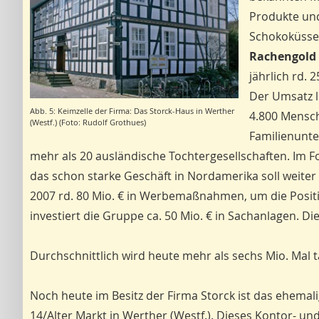
Produkte und
Schokoküsse
Rachengold
jährlich rd.
Der Umsatz li
Abb. 5: Keimzelle der Firma: Das Storck-Haus in Werther
4.800 Mensch
(Westf.) (Foto: Rudolf Grothues)
Familienunte
mehr als 20 ausländische Tochtergesellschaften. Im 
das schon starke Geschäft in Nordamerika soll weiter
2007 rd. 80 Mio. € in Werbemaßnahmen, um die Positi
investiert die Gruppe ca. 50 Mio. € in Sachanlagen. Di
Durchschnittlich wird heute mehr als sechs Mio. Mal tä
Noch heute im Besitz der Firma Storck ist das ehemal
14/Alter Markt in Werther (Westf.). Dieses Kontor-