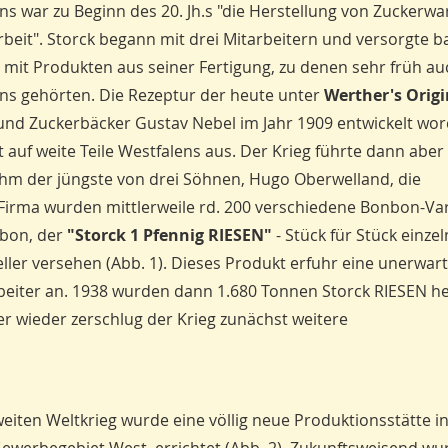
 war zu Beginn des 20. Jh.s "die Herstellung von Zuckerwar
rbeit". Storck begann mit drei Mitarbeitern und versorgte b
 mit Produkten aus seiner Fertigung, zu denen sehr früh au
s gehörten. Die Rezeptur der heute unter
Werther's Origi
nd Zuckerbäcker Gustav Nebel im Jahr 1909 entwickelt wor
 auf weite Teile Westfalens aus. Der Krieg führte dann aber
hm der jüngste von drei Söhnen, Hugo Oberwelland, die
r Firma wurden mittlerweile rd. 200 verschiedene Bonbon-Va
nbon, der
"Storck 1 Pfennig RIESEN"
- Stück für Stück einzel
ler versehen (Abb. 1). Dieses Produkt erfuhr eine unerwar
beiter an. 1938 wurden dann 1.680 Tonnen Storck RIESEN her
r wieder zerschlug der Krieg zunächst weitere
iten Weltkrieg wurde eine völlig neue Produktionsstätte in