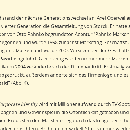
3 stand der nächste Generationswechsel an: Axel Oberwell
vierter Generation die Gesamtleitung von Storck. Er hatte 
 der von Otto Pahnke begründeten Agentur "Pahnke Marke
begonnen und wurde 1998 zunächst Marketing-Geschäftsfüh
ng und Marken und wurde 2003 Vorsitzender der Geschäfts
Pavot
eingeführt. Gleichzeitig wurden immer mehr Marken 
biläum 2004 veränderte sich der Firmenauftritt. Erstmalig w
abgedruckt, außerdem änderte sich das Firmenlogo und es
orld"
(Abb. 4).
orporate Identity
wird mit Millionenaufwand durch TV-Spot
agnen und Gewinnspiel in die Öffentlichkeit getragen und 
uen Produkten den Markteinstieg durch das Image der sch
rken erleichtern. Bis heute entwickelt Storck immer wiede