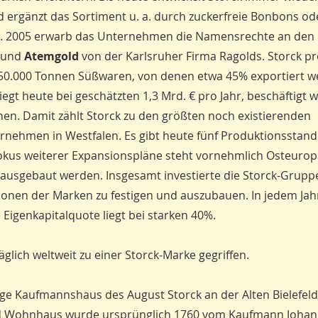
 ergänzt das Sortiment u. a. durch zuckerfreie Bonbons od
. 2005 erwarb das Unternehmen die Namensrechte an den
und
Atemgold
von der Karlsruher Firma Ragolds. Storck pr
 250.000 Tonnen Süßwaren, von denen etwa 45% exportiert w
egt heute bei geschätzten 1,3 Mrd. € pro Jahr, beschäftigt 
en. Damit zählt Storck zu den größten noch existierenden
rnehmen in Westfalen. Es gibt heute fünf Produktionsstan
Fokus weiterer Expansionspläne steht vornehmlich Osteurop
 ausgebaut werden. Insgesamt investierte die Storck-Grupp
onen der Marken zu festigen und auszubauen. In jedem Jah
e Eigenkapitalquote liegt bei starken 40%.
glich weltweit zu einer Storck-Marke gegriffen.
ige Kaufmannshaus des August Storck an der Alten Bielefel
 und Wohnhaus wurde ursprünglich 1760 vom Kaufmann Joha