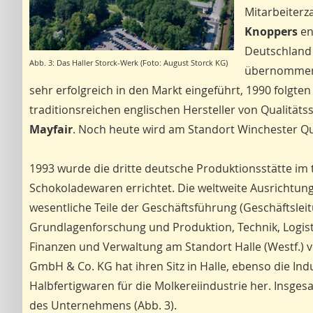
Mitarbeiterz
Knoppers
en
Deutschland
Abb. 3: Das Haller Storck-Werk (Foto: August Storck KG)
übernommen 
sehr erfolgreich in den Markt eingeführt, 1990 folgten
traditionsreichen englischen Hersteller von Qualität
Mayfair
. Noch heute wird am Standort Winchester Qu
1993 wurde die dritte deutsche Produktionsstätte im 
Schokoladewaren errichtet. Die weltweite Ausrichtung 
wesentliche Teile der Geschäftsführung (Geschäftsleit
Grundlagenforschung und Produktion, Technik, Logis
Finanzen und Verwaltung am Standort Halle (Westf.) 
GmbH & Co. KG hat ihren Sitz in Halle, ebenso die In
Halbfertigwaren für die Molkereiindustrie her. Insge
des Unternehmens (Abb. 3).