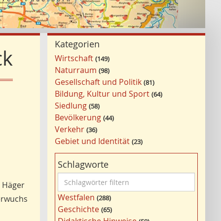
Kategorien
ck
Wirtschaft
149
Naturraum
98
Gesellschaft und Politik
81
Bildung, Kultur und Sport
64
Siedlung
58
Bevölkerung
44
Verkehr
36
Gebiet und Identität
23
Schlagworte
S
s Häger
c
Westfalen
 erwuchs
288
h
Geschichte
65
l