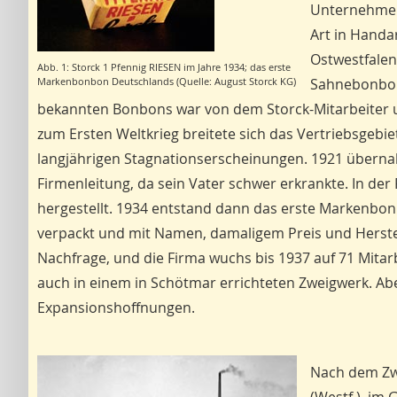
Unternehmens
Art in Handa
Ostwestfalen
Abb. 1: Storck 1 Pfennig RIESEN im Jahre 1934; das erste
Markenbonbon Deutschlands (Quelle: August Storck KG)
Sahnebonbon
bekannten Bonbons war von dem Storck-Mitarbeiter u
zum Ersten Weltkrieg breitete sich das Vertriebsgebiet
langjährigen Stagnationserscheinungen. 1921 überna
Firmenleitung, da sein Vater schwer erkrankte. In de
hergestellt. 1934 entstand dann das erste Markenbo
verpackt und mit Namen, damaligem Preis und Herstel
Nachfrage, und die Firma wuchs bis 1937 auf 71 Mitar
auch in einem in Schötmar errichteten Zweigwerk. Abe
Expansionshoffnungen.
Nach dem Zwe