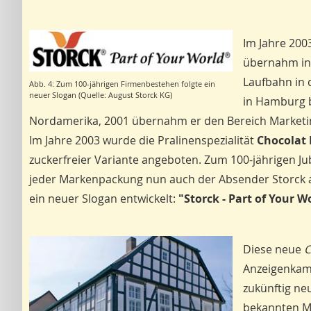
Im Jahre 200
übernahm in 
Laufbahn in
Abb. 4: Zum 100-jährigen Firmenbestehen folgte ein
neuer Slogan (Quelle: August Storck KG)
in Hamburg 
Nordamerika, 2001 übernahm er den Bereich Marketi
Im Jahre 2003 wurde die Pralinenspezialität
Chocolat 
zuckerfreier Variante angeboten. Zum 100-jährigen Ju
jeder Markenpackung nun auch der Absender Storck 
ein neuer Slogan entwickelt:
"Storck - Part of Your W
Diese neue
C
Anzeigenkamp
zukünftig ne
bekannten Ma