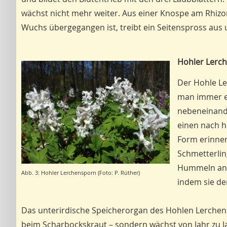
wächst nicht mehr weiter. Aus einer Knospe am Rhizom,
Wuchs übergegangen ist, treibt ein Seitenspross aus 
Hohler Lerch
Der Hohle Ler
man immer e
nebeneinande
einen nach h
Form erinner
Schmetterlin
Hummeln anlo
Abb. 3: Hohler Lerchensporn (Foto: P. Rüther)
indem sie d
Das unterirdische Speicherorgan des Hohlen Lerchenspor
beim Scharbockskraut – sondern wächst von Jahr zu J