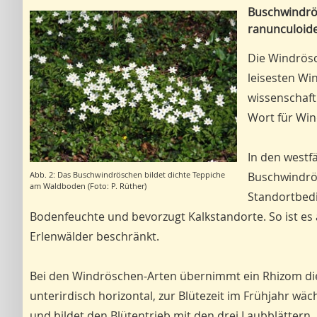
Buschwindrö
ranunculoid
Die Windrösc
leisesten Wi
wissenschaf
Wort für Win
In den westf
Buschwindrö
Abb. 2: Das Buschwindröschen bildet dichte Teppiche
am Waldboden (Foto: P. Rüther)
Standortbed
Bodenfeuchte und bevorzugt Kalkstandorte. So ist es
Erlenwälder beschränkt.
Bei den Windröschen-Arten übernimmt ein Rhizom die
unterirdisch horizontal, zur Blütezeit im Frühjahr wäch
und bildet den Blütentrieb mit den drei Laubblättern.