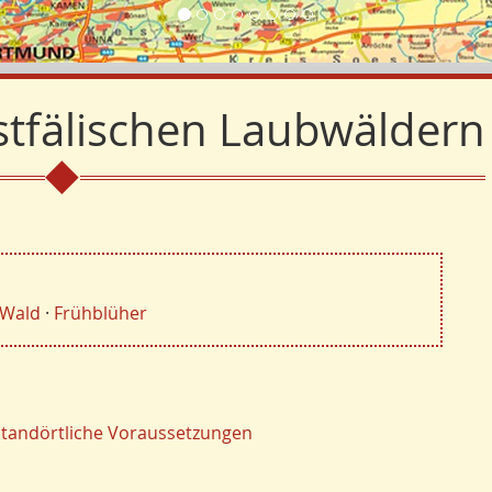
stfälischen Laubwäldern
Wald
·
Frühblüher
 standörtliche Voraussetzungen