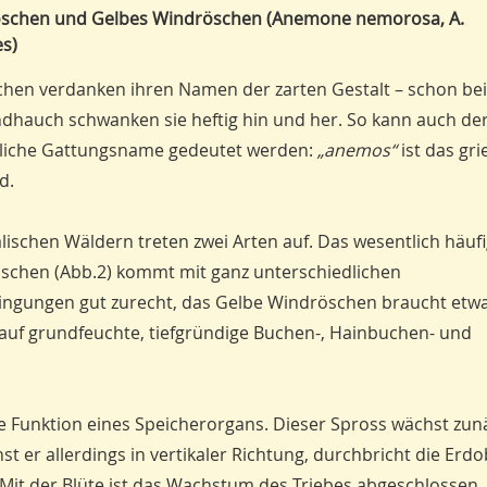
schen und Gelbes Windröschen (Anemone nemorosa, A.
es)
hen verdanken ihren Namen der zarten Gestalt – schon be
ndhauch schwanken sie heftig hin und her. So kann auch de
tliche Gattungsname gedeutet werden:
„anemos“
ist das gr
d.
älischen Wäldern treten zwei Arten auf. Das wesentlich häuf
schen (Abb.2) kommt mit ganz unterschiedlichen
ingungen gut zurecht, das Gelbe Windröschen braucht etw
 auf grundfeuchte, tiefgründige Buchen-, Hainbuchen- und
 Funktion eines Speicherorgans. Dieser Spross wächst zun
st er allerdings in vertikaler Richtung, durchbricht die Erd
 Mit der Blüte ist das Wachstum des Triebes abgeschlossen,