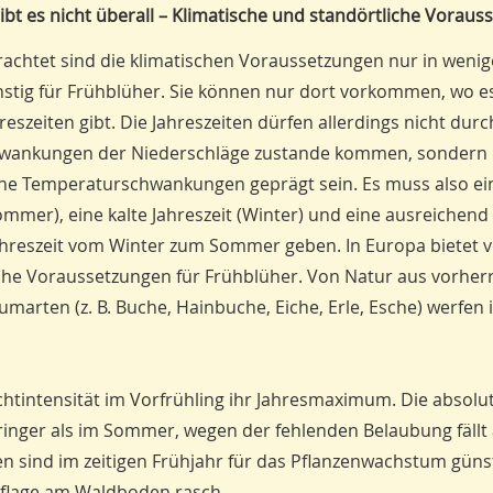
ibt es nicht überall – Klimatische und standörtliche Vorau
rachtet sind die klimatischen Voraussetzungen nur in weni
stig für Frühblüher. Sie können nur dort vorkommen, wo e
reszeiten gibt. Die Jahreszeiten dürfen allerdings nicht durc
chwankungen der Niederschläge zustande kommen, sonder
che Temperaturschwankungen geprägt sein. Es muss also e
Sommer), eine kalte Jahreszeit (Winter) und eine ausreichend
reszeit vom Winter zum Sommer geben. In Europa bietet v
sche Voraussetzungen für Frühblüher. Von Natur aus vorhe
arten (z. B. Buche, Hainbuche, Eiche, Erle, Esche) werfen 
htintensität im Vorfrühling ihr Jahresmaximum. Die absolu
ringer als im Sommer, wegen der fehlenden Belaubung fällt 
 sind im zeitigen Frühjahr für das Pflanzenwachstum günst
uflage am Waldboden rasch.