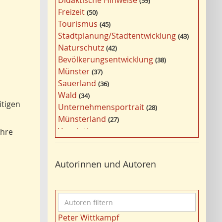
Didaktische Hinweise
59
a
Freizeit
50
g
Tourismus
45
w
Stadtplanung/Stadtentwicklung
43
ö
Naturschutz
42
r
Bevölkerungsentwicklung
38
t
Münster
37
e
Sauerland
36
r
Wald
34
f
itigen
Unternehmensportrait
28
i
Münsterland
27
l
Vegetation
ihre
26
t
Nordrhein-Westfalen
25
e
Bergbau
24
r
Autorinnen und Autoren
Bildung
24
n
Landwirtschaft
23
Kultur
22
A
Kulturlandschaft
21
u
Wohnen
21
Peter Wittkampf