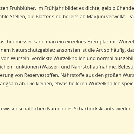
sten Frühblüher. Im Frühjahr bildet es dichte, gelb blühende
e Stellen, die Blätter sind bereits ab Mai/Juni verwelkt. Da
en Taschenmesser kann man ein einzelnes Exemplar mit Wurze
inem Naturschutzgebiet; ansonsten ist die Art so häufig, d
n von Wurzeln: verdickte Wurzelknollen und normal ausgebi
lichen Funktionen (Wasser- und Nährstoffaufnahme, Befest
herung von Reservestoffen. Nährstoffe aus den großen Wurz
angsam ab. Die kleinen, etwas helleren Wurzelknollen spei
im wissenschaftlichen Namen des Scharbockskrauts wieder: