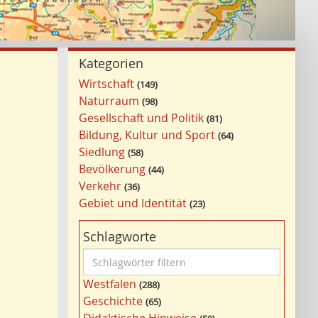
Kategorien
Wirtschaft
149
Naturraum
98
Gesellschaft und Politik
81
Bildung, Kultur und Sport
64
Siedlung
58
Bevölkerung
44
Verkehr
36
Gebiet und Identität
23
Schlagworte
S
c
Westfalen
288
h
Geschichte
65
l