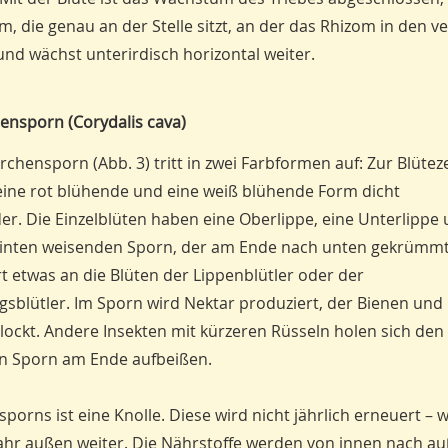
 die genau an der Stelle sitzt, an der das Rhizom in den ve
und wächst unterirdisch horizontal weiter.
ensporn (Corydalis cava)
chensporn (Abb. 3) tritt in zwei Farbformen auf: Zur Blüteze
ine rot blühende und eine weiß blühende Form dicht
r. Die Einzelblüten haben eine Oberlippe, eine Unterlippe
inten weisenden Sporn, der am Ende nach unten gekrümmt i
t etwas an die Blüten der Lippenblütler oder der
gsblütler. Im Sporn wird Nektar produziert, der Bienen und
ckt. Andere Insekten mit kürzeren Rüsseln holen sich den 
en Sporn am Ende aufbeißen.
ns ist eine Knolle. Diese wird nicht jährlich erneuert – wi
ahr außen weiter. Die Nährstoffe werden von innen nach a