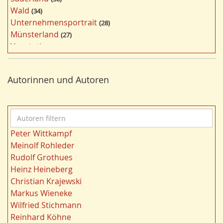
r
Wald
34
f
Unternehmensportrait
28
i
Münsterland
27
l
Vegetation
26
t
Nordrhein-Westfalen
25
e
Bergbau
24
r
Autorinnen und Autoren
Bildung
24
n
Landwirtschaft
23
Kultur
22
A
Kulturlandschaft
21
u
Wohnen
21
Peter Wittkampf
t
Gewässer
21
Meinolf Rohleder
o
Migration/Wanderung
20
Rudolf Grothues
r
Strukturwandel
20
Heinz Heineberg
e
Städtebau
20
Christian Krajewski
n
Wahl
20
Markus Wieneke
f
Ländliche Entwicklung
20
Wilfried Stichmann
i
Ruhrgebiet
20
Reinhard Köhne
l