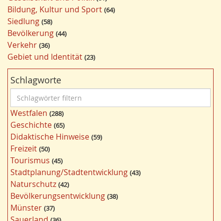
Bildung, Kultur und Sport
64
Siedlung
58
Bevölkerung
44
Verkehr
36
Gebiet und Identität
23
Schlagworte
S
c
Westfalen
288
h
Geschichte
65
l
Didaktische Hinweise
59
a
Freizeit
50
g
Tourismus
45
w
Stadtplanung/Stadtentwicklung
43
ö
Naturschutz
42
r
Bevölkerungsentwicklung
38
t
Münster
37
e
Sauerland
36