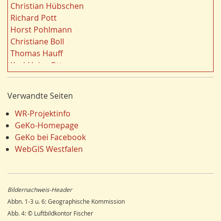
Landschaft
19
Christian Hübschen
t
Siedlung/Siedlungsgeschichte
19
Richard Pott
e
Demographischer Wandel
19
Horst Pohlmann
r
Geologie
19
Christiane Boll
n
Dortmund
18
Thomas Hauff
Fauna
17
Karl-Heinz Otto
Energie/Energiewirtschaft
17
Carola Bischoff
Ausländer
16
Hans Friedrich Gorki
Verwandte Seiten
Klima/Klimawandel
16
Jürgen Lethmate
Hydrogeologie
16
Rudolf Bergmann
WR-Projektinfo
Einzelhandel
15
Hans-Werner Wehling
GeKo-Homepage
Schienenverkehr
15
Klaus Temlitz
GeKo bei Facebook
LEADER
15
Stefan Harnischmacher
WebGIS Westfalen
Religion
15
Manfred Nolting
Wandern
14
Julius Werner
Dorfentwicklung
14
Till Kasielke
Bildernachweis-Header
Umweltverschmutzung
14
Kreft-Kettermann
Abbn. 1-3 u. 6: Geographische Kommission
Ostwestfalen
14
Gerhard Henkel
Abb. 4: © Luftbildkontor Fischer
Siegerland
13
Friedrich Schulte-Derne