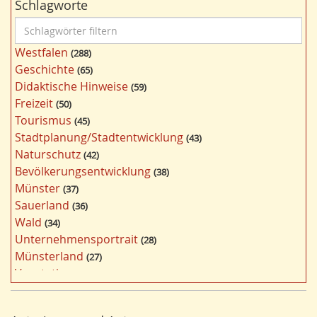
Schlagworte
S
c
Westfalen
288
h
Geschichte
65
l
Didaktische Hinweise
59
a
Freizeit
50
g
Tourismus
45
w
Stadtplanung/Stadtentwicklung
43
ö
Naturschutz
42
r
Bevölkerungsentwicklung
38
t
Münster
37
e
Sauerland
36
r
Wald
34
f
Unternehmensportrait
28
i
Münsterland
27
l
Vegetation
26
t
Nordrhein-Westfalen
25
e
Bergbau
24
r