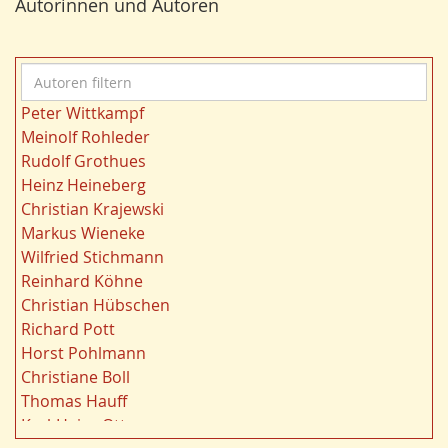
Autorinnen und Autoren
Bildung
24
n
Landwirtschaft
23
Kultur
22
A
Kulturlandschaft
21
u
Wohnen
21
Peter Wittkampf
t
Gewässer
21
Meinolf Rohleder
o
Ruhrgebiet
20
Rudolf Grothues
r
Migration/Wanderung
20
Heinz Heineberg
e
Strukturwandel
20
Christian Krajewski
n
Wahl
20
Markus Wieneke
f
Städtebau
20
Wilfried Stichmann
i
Ländliche Entwicklung
20
Reinhard Köhne
l
Demographischer Wandel
19
Christian Hübschen
t
Geologie
19
Richard Pott
e
Landschaft
19
Horst Pohlmann
r
Siedlung/Siedlungsgeschichte
19
Christiane Boll
n
Dortmund
18
Thomas Hauff
Fauna
17
Karl-Heinz Otto
Energie/Energiewirtschaft
17