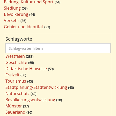
Bildung, Kultur und Sport
64
Siedlung
58
Bevölkerung
44
Verkehr
36
Gebiet und Identität
23
Schlagworte
S
c
Westfalen
288
h
Geschichte
65
l
Didaktische Hinweise
59
a
Freizeit
50
g
Tourismus
45
w
Stadtplanung/Stadtentwicklung
43
ö
Naturschutz
42
r
Bevölkerungsentwicklung
38
t
Münster
37
e
Sauerland
36
r