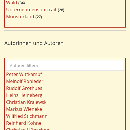
Wald
34
f
Unternehmensportrait
28
i
Münsterland
27
l
Vegetation
26
t
Nordrhein-Westfalen
25
e
Bergbau
24
r
Autorinnen und Autoren
Bildung
24
n
Landwirtschaft
23
Kultur
22
A
Kulturlandschaft
21
u
Wohnen
21
Peter Wittkampf
t
Gewässer
21
Meinolf Rohleder
o
Ruhrgebiet
20
Rudolf Grothues
r
Migration/Wanderung
20
Heinz Heineberg
e
Strukturwandel
20
Christian Krajewski
n
Städtebau
20
Markus Wieneke
f
Wahl
20
Wilfried Stichmann
i
Ländliche Entwicklung
20
Reinhard Köhne
l
Demographischer Wandel
19