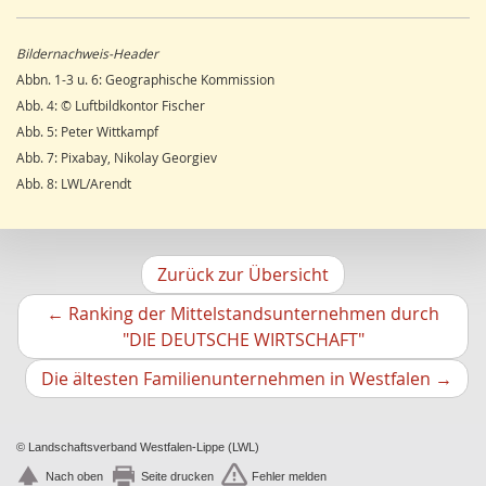
Wandern
14
Julius Werner
Dorfentwicklung
14
Till Kasielke
Bildernachweis-Header
Umweltverschmutzung
14
Kreft-Kettermann
Abbn. 1-3 u. 6: Geographische Kommission
Ostwestfalen
14
Gerhard Henkel
Abb. 4: © Luftbildkontor Fischer
Siegerland
13
Friedrich Schulte-Derne
Abb. 5: Peter Wittkampf
Radfahren/Radverkehr
12
Ann-Kathrin Kusch
Abb. 7: Pixabay, Nikolay Georgiev
Unterwelten
12
Karl Heinz Maurmann
Abb. 8: LWL/Arendt
Schule
12
Stefan Prott
Sport
11
Rolf Lindemann
Stadtmarketing
11
Viona Dropmann
Wasserversorgung
11
Alexander Kunz
Zurück zur Übersicht
Gesundheitswesen
11
Ludger Siemer
←
Ranking der Mittelstandsunternehmen durch
Regenerative Energie
11
Gerasimos Katsaros
Vorheriger
"DIE DEUTSCHE WIRTSCHAFT"
Konversion
10
Frank Bröckling
Artikel
Garten
10
Nächs
Udo Woltering
Die ältesten Familienunternehmen in Westfalen
→
Boden
10
Artikel
Herbert Liedtke
Mittelalter
10
Andreas P. Redecker
Forstwirtschaft
© Landschaftsverband Westfalen-Lippe (LWL)
10
Simone Thiesing
Museum
10
Nach oben
Seite drucken
Fehler melden
Ernst Th. Seraphim