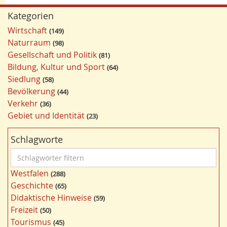
Kategorien
Wirtschaft
149
Naturraum
98
Gesellschaft und Politik
81
Bildung, Kultur und Sport
64
Siedlung
58
Bevölkerung
44
Verkehr
36
Gebiet und Identität
23
Schlagworte
S
c
Westfalen
288
h
Geschichte
65
l
Didaktische Hinweise
59
a
Freizeit
50
g
Tourismus
45
w