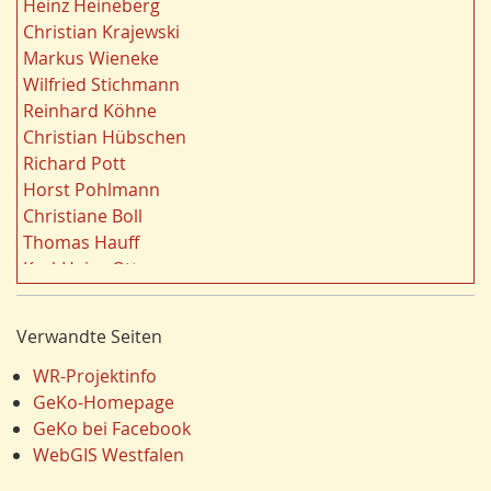
Heinz Heineberg
e
Strukturwandel
20
Christian Krajewski
n
Städtebau
20
Markus Wieneke
f
Wahl
20
Wilfried Stichmann
i
Ländliche Entwicklung
20
Reinhard Köhne
l
Landschaft
19
Christian Hübschen
t
Siedlung/Siedlungsgeschichte
19
Richard Pott
e
Demographischer Wandel
19
Horst Pohlmann
r
Geologie
19
Christiane Boll
n
Dortmund
18
Thomas Hauff
Fauna
17
Karl-Heinz Otto
Energie/Energiewirtschaft
17
Carola Bischoff
Hydrogeologie
16
Hans Friedrich Gorki
Verwandte Seiten
Ausländer
16
Jürgen Lethmate
Klima/Klimawandel
16
Rudolf Bergmann
WR-Projektinfo
Einzelhandel
15
Hans-Werner Wehling
GeKo-Homepage
Schienenverkehr
15
Klaus Temlitz
GeKo bei Facebook
LEADER
15
Stefan Harnischmacher
WebGIS Westfalen
Religion
15
Manfred Nolting