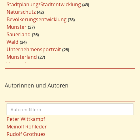
Stadtplanung/Stadtentwicklung
43
ö
Naturschutz
42
r
Bevölkerungsentwicklung
38
t
Münster
37
e
Sauerland
36
r
Wald
34
f
Unternehmensportrait
28
i
Münsterland
27
l
Vegetation
26
t
Nordrhein-Westfalen
25
e
Bergbau
24
r
Autorinnen und Autoren
Bildung
24
n
Landwirtschaft
23
Kultur
22
A
Kulturlandschaft
21
u
Wohnen
21
Peter Wittkampf
t
Gewässer
21
Meinolf Rohleder
o
Ruhrgebiet
20
Rudolf Grothues
r
Migration/Wanderung
20